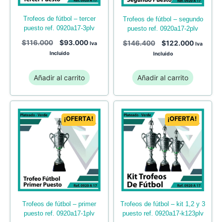
trofeos de fútbol – tercer
trofeos de fútbol – segundo
puesto ref. 0920a17-3plv
puesto ref. 0920a17-2plv
$
116.000
$
93.000
$
146.400
$
122.000
Iva
Iva
Incluido
Incluido
Añadir al carrito
Añadir al carrito
¡OFERTA!
¡OFERTA!
trofeos de fútbol – primer
trofeos de fútbol – kit 1,2 y 3
puesto ref. 0920a17-1plv
puesto ref. 0920a17-k123plv