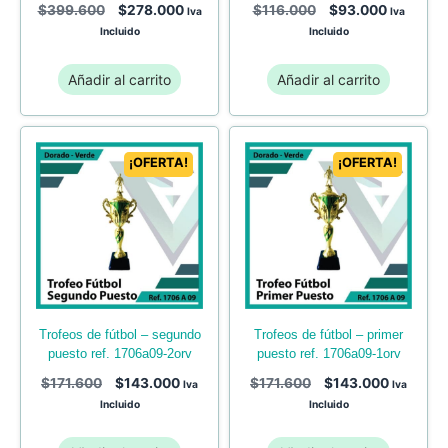
$
399.600
$
278.000
$
116.000
$
93.000
Iva
Iva
Incluido
Incluido
Añadir al carrito
Añadir al carrito
¡OFERTA!
¡OFERTA!
trofeos de fútbol – primer
trofeos de fútbol – segundo
puesto ref. 1706a09-1orv
puesto ref. 1706a09-2orv
$
171.600
$
143.000
$
171.600
$
143.000
Iva
Iva
Incluido
Incluido