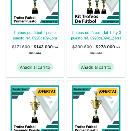
trofeos de fútbol – primer
trofeos de fútbol – kit 1,2 y 3
puesto ref. 0920da09-1ora
puesto ref. 0920da09-k123ora
$
171.600
$
143.000
$
399.600
$
278.000
Iva
Iva
Incluido
Incluido
Añadir al carrito
Añadir al carrito
¡OFERTA!
¡OFERTA!