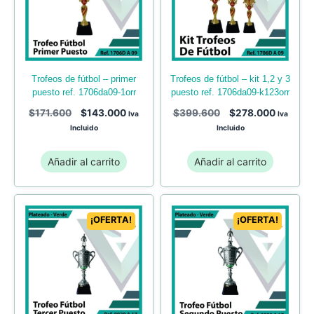
trofeos de fútbol – primer
trofeos de fútbol – kit 1,2 y 3
puesto ref. 1706da09-1orr
puesto ref. 1706da09-k123orr
$
171.600
$
143.000
$
399.600
$
278.000
Iva
Iva
Incluido
Incluido
Añadir al carrito
Añadir al carrito
¡OFERTA!
¡OFERTA!