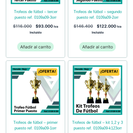
trofeos de fútbol – tercer
trofeos de fútbol – segundo
puesto ref. 0109a09-3orr
puesto ref. 0109a09-2orr
$
116.000
$
93.000
$
146.400
$
122.000
Iva
Iva
Incluido
Incluido
Añadir al carrito
Añadir al carrito
¡OFERTA!
¡OFERTA!
trofeos de fútbol – primer
trofeos de fútbol – kit 1,2 y 3
puesto ref. 0109a09-1orr
puesto ref. 0109a09-k123orr