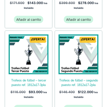
$
171.600
$
143.000
$
399.600
$
278.000
Iva
Iva
Incluido
Incluido
Añadir al carrito
Añadir al carrito
¡OFERTA!
¡OFERTA!
trofeos de fútbol – tercer
trofeos de fútbol – segundo
puesto ref. 1812a17-3pla
puesto ref. 1812a17-2pla
$
116.000
$
93.000
$
146.400
$
122.000
Iva
Iva
Incluido
Incluido