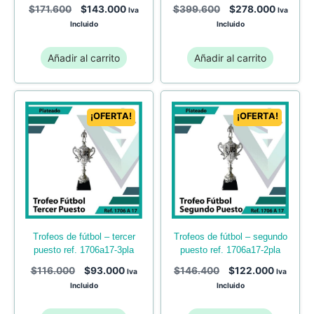
$
171.600
$
143.000
$
399.600
$
278.000
Iva
Iva
Incluido
Incluido
Añadir al carrito
Añadir al carrito
¡OFERTA!
¡OFERTA!
trofeos de fútbol – tercer
trofeos de fútbol – segundo
puesto ref. 1706a17-3pla
puesto ref. 1706a17-2pla
$
116.000
$
93.000
$
146.400
$
122.000
Iva
Iva
Incluido
Incluido