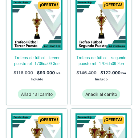
¡OFERTA!
¡OFERTA!
trofeos de fútbol – tercer
trofeos de fútbol – segundo
puesto ref. 1706da09-3orr
puesto ref. 1706da09-2orr
$
116.000
$
93.000
$
146.400
$
122.000
Iva
Iva
Incluido
Incluido
Añadir al carrito
Añadir al carrito
¡OFERTA!
¡OFERTA!