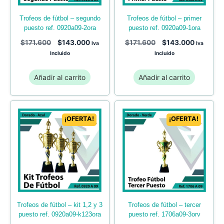
trofeos de fútbol – primer
trofeos de fútbol – segundo
puesto ref. 0920a09-1ora
puesto ref. 0920a09-2ora
$
171.600
$
143.000
$
171.600
$
143.000
Iva
Iva
Incluido
Incluido
Añadir al carrito
Añadir al carrito
¡OFERTA!
¡OFERTA!
trofeos de fútbol – kit 1,2 y 3
trofeos de fútbol – tercer
puesto ref. 0920a09-k123ora
puesto ref. 1706a09-3orv