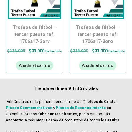
trofeos de fútbol –
trofeos de fútbol –
tercer puesto ref.
tercer puesto ref.
1706a17-3oro
1706a17-3orv
$
116.000
$
93.000
$
116.000
$
93.000
Iva Incluido
Iva Incluido
Añadir al carrito
Añadir al carrito
Tienda en línea VitriCristales
VitriCristales es la primera tienda online de
Trofeos de Crista
l,
Placas Conmemorativas
y
Placas de Reconocimiento
en
Colombia. Somos
fabricantes directos
, por lo que podrás
encontrar la más amplia gama de productos de todos los estilos.