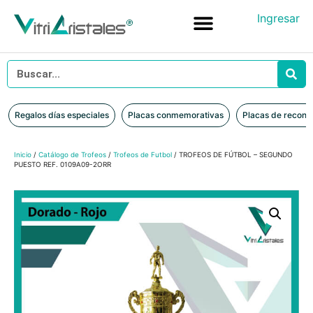
Ingresar
Placas conmemorativas
Placas de reconocimiento en vidrio
Placas de Reconocimiento en Madera
Iniciar sesión
Regalos días especiales
Placas conmemorativas
Placas de recono
Inicio
/
Catálogo de Trofeos
/
Trofeos de Futbol
/ TROFEOS DE FÚTBOL – SEGUNDO
PUESTO REF. 0109A09-2ORR