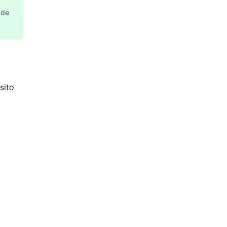
 de
sito