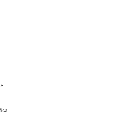
.»
fica