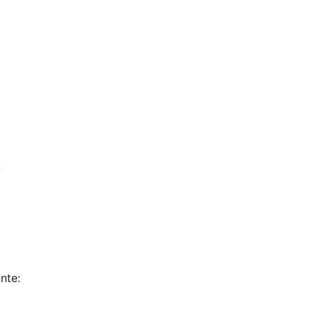
s
nte: