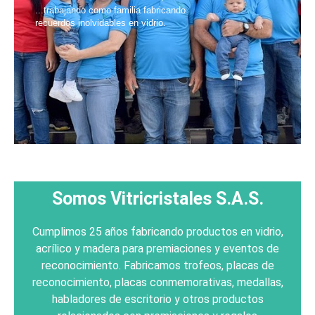
...trabajando como familia fabricando
recuerdos inolvidables en vidrio.
Somos Vitricristales S.A.S.
Cumplimos 25 años fabricando productos en vidrio,
acrílico y madera para premiaciones y eventos de
reconocimiento. Fabricamos trofeos, placas de
reconocimiento, placas conmemorativas, medallas,
habladores de escritorio y otros productos