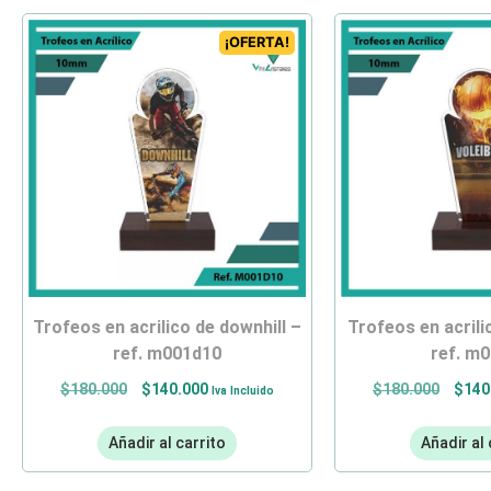
¡OFERTA!
trofeos en acrilico de downhill –
trofeos en acrilico de voleibol –
ref. m001d10
ref. m
$
180.000
$
140.000
$
180.000
$
140
Iva Incluido
Añadir al carrito
Añadir al 