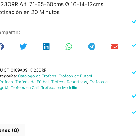
123ORR Alt. 71-65-60cms Ø 16-14-12cms.
otización en 20 Minutos
mpartir:
KU
CF-0109A09-K123ORR
tegorías:
Catálogo de Trofeos
,
Trofeos de Futbol
Trofeos
,
Trofeos de Fútbol
,
Trofeos Deportivos
,
Trofeos en
gotá
,
Trofeos en Cali
,
Trofeos en Medellin
ones (0)