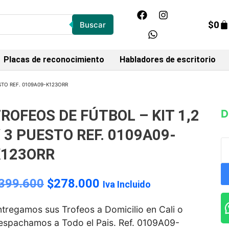
$
0
Buscar
Placas de reconocimiento
Habladores de escritorio
ESTO REF. 0109A09-K123ORR
ROFEOS DE FÚTBOL – KIT 1,2
D
 3 PUESTO REF. 0109A09-
K123ORR
399.600
$
278.000
Iva Incluido
ntregamos sus Trofeos a Domicilio en Cali o
espachamos a Todo el Pais. Ref. 0109A09-