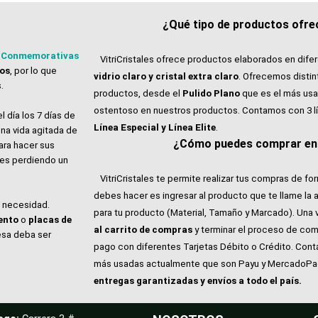
¿Qué tipo de productos ofrec
 Conmemorativas
VitriCristales ofrece productos elaborados en dife
tos
, por lo que
vidrio claro y cristal extra claro
. Ofrecemos distin
.
productos, desde el
Pulido Plano
que es el más usa
ostentoso en nuestros productos. Contamos con 3 l
l día los 7 días de
Línea Especial y Línea Elite
.
na vida agitada de
¿Cómo puedes comprar en V
ara hacer sus
ales perdiendo un
VitriCristales te permite realizar tus compras de for
debes hacer es ingresar al producto que te llame la 
e necesidad.
para tu producto (Material, Tamaño y Marcado). Una 
ento
o
placas de
al carrito de compras
y terminar el proceso de com
esa deba ser
pago con diferentes Tarjetas Débito o Crédito. Con
más usadas actualmente que son Payu y MercadoP
entregas garantizadas y envíos a todo el país.