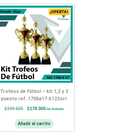
¡OFERTA!
trofeos de fútbol – kit 1,2 y 3
puesto ref. 1706a17-k123orr
$
399.600
$
278.000
Iva Incluido
Añadir al carrito