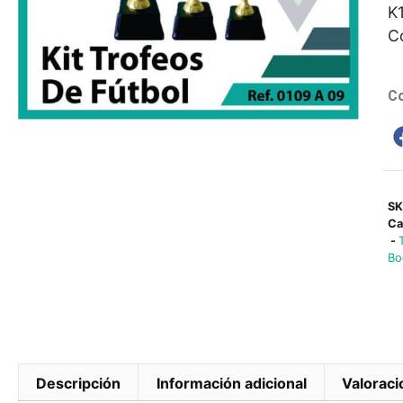
K
C
Co
S
Ca
-
Bo
Descripción
Información adicional
Valoraci