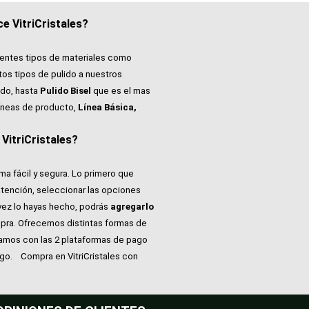
e VitriCristales?
rentes tipos de materiales como
tos tipos de pulido a nuestros
do, hasta
Pulido Bisel
que es el mas
íneas de producto,
Línea Básica,
itriCristales?
ma fácil y segura. Lo primero que
atención, seleccionar las opciones
vez lo hayas hecho, podrás
agregarlo
pra. Ofrecemos distintas formas de
tamos con las 2 plataformas de pago
ago.
Compra en VitriCristales con