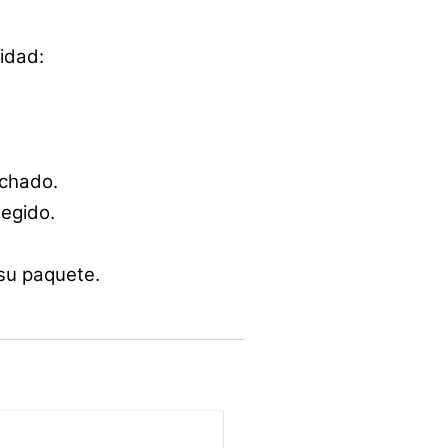
idad:
achado.
egido.
 su paquete.