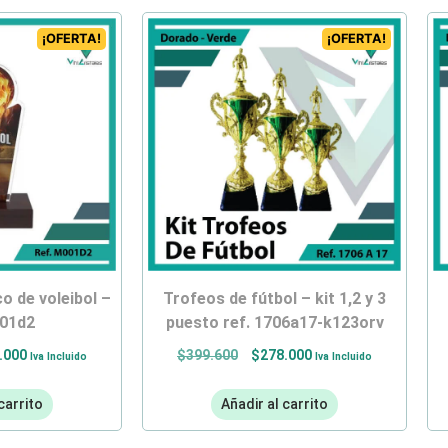
¡OFERTA!
¡OFERTA!
trofeos de fútbol – kit 1,2 y 3
001d2
puesto ref. 1706a17-k123orv
.000
$
399.600
$
278.000
Iva Incluido
Iva Incluido
carrito
Añadir al carrito