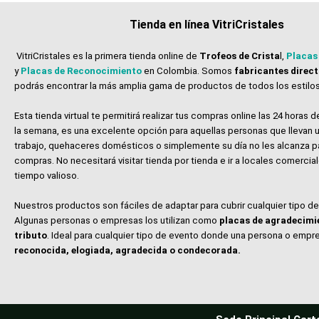
Tienda en línea VitriCristales
VitriCristales es la primera tienda online de
Trofeos de Crista
l,
Placas
y
Placas de Reconocimiento
en Colombia. Somos
fabricantes direc
podrás encontrar la más amplia gama de productos de todos los estilos
Esta tienda virtual te permitirá realizar tus compras online las 24 horas de
la semana, es una excelente opción para aquellas personas que llevan u
trabajo, quehaceres domésticos o simplemente su día no les alcanza p
compras. No necesitará visitar tienda por tienda e ir a locales comerci
tiempo valioso.
Nuestros productos son fáciles de adaptar para cubrir cualquier tipo d
Algunas personas o empresas los utilizan como
placas de agradecimi
tributo
. Ideal para cualquier tipo de evento donde una persona o empr
reconocida, elogiada, agradecida o condecorada.