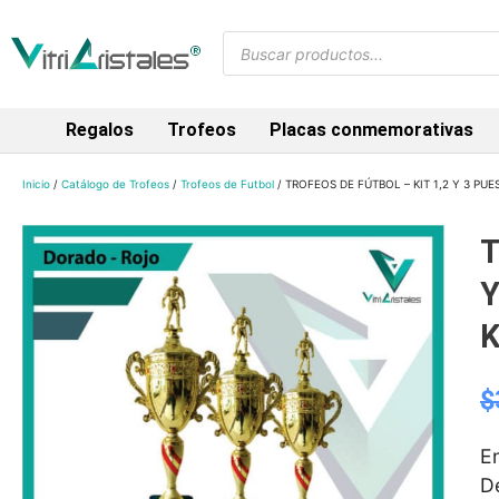
Regalos
Trofeos
Placas conmemorativas
Inicio
/
Catálogo de Trofeos
/
Trofeos de Futbol
/ TROFEOS DE FÚTBOL – KIT 1,2 Y 3 PU
T
Y
$
E
D