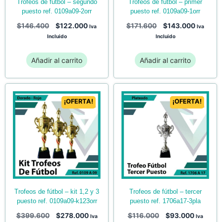
trofeos de fútbol – primer
trofeos de fútbol – segundo
puesto ref. 0109a09-1orr
puesto ref. 0109a09-2orr
$
171.600
$
143.000
$
146.400
$
122.000
Iva
Iva
Incluido
Incluido
Añadir al carrito
Añadir al carrito
¡OFERTA!
¡OFERTA!
trofeos de fútbol – tercer
trofeos de fútbol – kit 1,2 y 3
puesto ref. 1706a17-3pla
puesto ref. 0109a09-k123orr
$
116.000
$
93.000
$
399.600
$
278.000
Iva
Iva