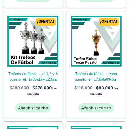
¡OFERTA!
¡OFERTA!
trofeos de fútbol – kit 1,2 y 3
trofeos de fútbol – tercer
puesto ref. 1706a17-k123pla
puesto ref. 1706da09-3orr
$
399.600
$
278.000
$
116.000
$
93.000
Iva
Iva
Incluido
Incluido
Añadir al carrito
Añadir al carrito