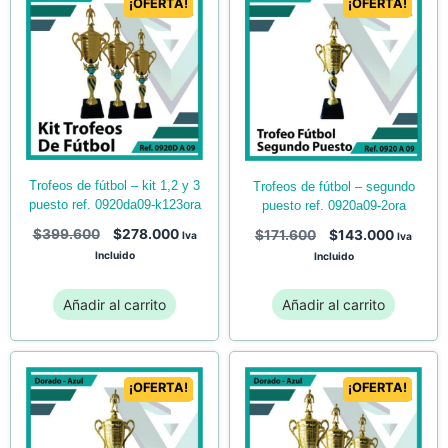
¡OFERTA!
¡OFERTA!
trofeos de fútbol – kit 1,2 y 3
trofeos de fútbol – segundo
puesto ref. 0920da09-k123ora
puesto ref. 0920a09-2ora
$
399.600
$
278.000
$
171.600
$
143.000
Iva
Iva
Incluido
Incluido
Añadir al carrito
Añadir al carrito
¡OFERTA!
¡OFERTA!