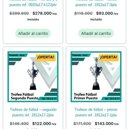
puesto ref. 0920a17-k123plv
puesto ref. 1812a17-3pla
$
399.600
$
278.000
$
116.000
$
93.000
Iva
Iva
Incluido
Incluido
Añadir al carrito
Añadir al carrito
¡OFERTA!
¡OFERTA!
trofeos de fútbol – primer
trofeos de fútbol – segundo
puesto ref. 1812a17-1pla
puesto ref. 1812a17-2pla
$
171.600
$
143.000
$
146.400
$
122.000
Iva
Iva