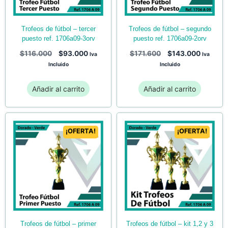
trofeos de fútbol – tercer
trofeos de fútbol – segundo
puesto ref. 1706a09-3orv
puesto ref. 1706a09-2orv
$
116.000
$
93.000
$
171.600
$
143.000
Iva
Iva
Incluido
Incluido
Añadir al carrito
Añadir al carrito
¡OFERTA!
¡OFERTA!
trofeos de fútbol – primer
trofeos de fútbol – kit 1,2 y 3