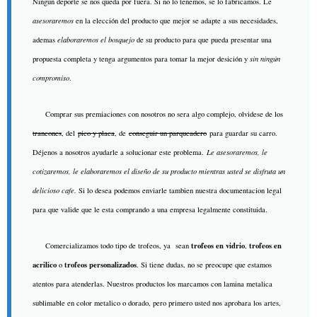
Ningun deporte se nos queda por fuera. Si no lo tenemos, se lo fabricamos. Le
asesoraremos
en la elección del producto que mejor se adapte a sus necesidades,
ademas
elaboraremos el bosquejo
de su producto para que pueda presentar una
propuesta completa y tenga argumentos para tomar la mejor desición y
sin ningún
compromiso
.
Comprar sus premiaciones con nosotros no sera algo complejo, olvidese de los
trancones
, del
pico y placa
, de
conseguir un parqueadero
para guardar su carro.
Déjenos a nosotros ayudarle a solucionar este problema.
Le asesoraremos, le
cotizaremos, le elaboraremos el diseño de su producto mientras usted se disfruta un
delicioso cafe.
Si lo desea podemos enviarle tambien nuestra documentacion legal
para que valide que le esta comprando a una empresa legalmente constituida.
trofeos en vidrio
trofeos en
Comercializamos todo tipo de trofeos, ya sean
,
acrilico
trofeos personalizados
o
. Si tiene dudas, no se preocupe que estamos
atentos para atenderlas. Nuestros productos los marcamos con lamina metalica
sublimable en color metalico o dorado, pero primero usted nos aprobara los artes,