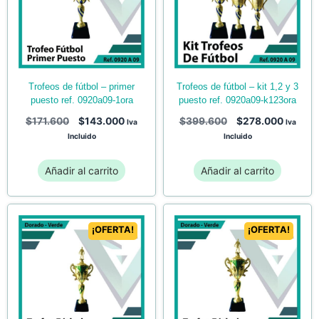
trofeos de fútbol – primer
trofeos de fútbol – kit 1,2 y 3
puesto ref. 0920a09-1ora
puesto ref. 0920a09-k123ora
$
171.600
$
143.000
$
399.600
$
278.000
Iva
Iva
Incluido
Incluido
Añadir al carrito
Añadir al carrito
¡OFERTA!
¡OFERTA!