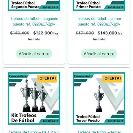
trofeos de fútbol – primer
trofeos de fútbol – segundo
puesto ref. 0920a17-1plv
puesto ref. 0920a17-2plv
$
171.600
$
143.000
$
146.400
$
122.000
Iva
Iva
Incluido
Incluido
Añadir al carrito
Añadir al carrito
¡OFERTA!
¡OFERTA!
trofeos de fútbol – kit 1,2 y 3
trofeos de fútbol – tercer