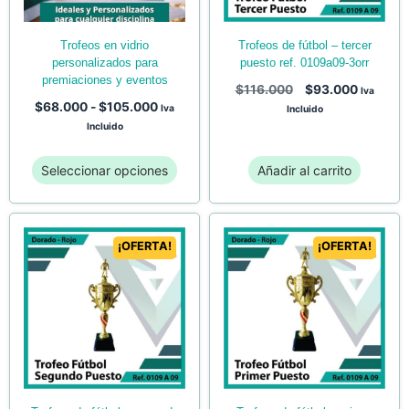
trofeos en vidrio
trofeos de fútbol – tercer
personalizados para
puesto ref. 0109a09-3orr
premiaciones y eventos
$
116.000
$
93.000
Iva
$
68.000
-
$
105.000
Iva
Incluido
Incluido
Seleccionar opciones
Añadir al carrito
¡OFERTA!
¡OFERTA!