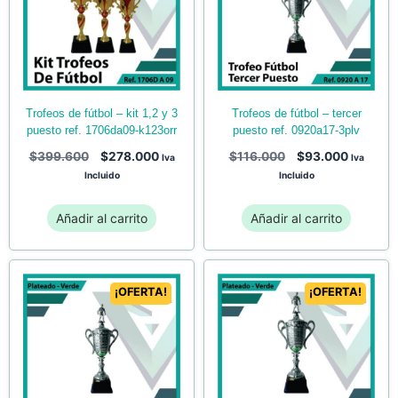
trofeos de fútbol – kit 1,2 y 3
trofeos de fútbol – tercer
puesto ref. 1706da09-k123orr
puesto ref. 0920a17-3plv
$
399.600
$
278.000
$
116.000
$
93.000
Iva
Iva
Incluido
Incluido
Añadir al carrito
Añadir al carrito
¡OFERTA!
¡OFERTA!