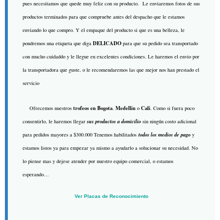
pues necesitamos que quede muy feliz con su producto. Le enviaremos fotos de sus
productos terminados para que compruebe antes del despacho que le estamos
enviando lo que compro. Y el empaque del producto si que es una belleza, le
DELICADO
pondremos una etiqueta que diga
para que su pedido sea transportado
con mucho cuidaddo y le llegue en excelentes condiciones. Le haremos el envio por
la transportadora que guste, o le recomendaremos las que mejor nos han prestado el
servicio
trofeos en Bogota
Medellin
Cali
Ofrecemos nuestros
.
o
. Como si fuera poco
sus productos a domicilio
consentirlo, le haremos llegar
sin ningún costo adicional
todos los medios de pago
para pedidos mayores a $300.000 Tenemos habilitados
y
estamos listos ya para empezar ya mismo a ayudarlo a solucionar su necesidad. No
lo piense mas y dejese atender por nuestro equipo comercial, o estamos
esperando…
Ver Placas de Reconocimiento