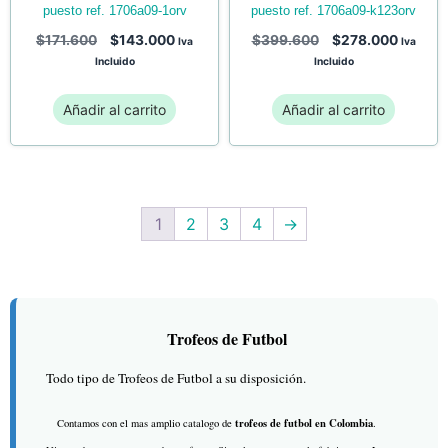
puesto ref. 1706a09-1orv
puesto ref. 1706a09-k123orv
$
171.600
$
143.000
$
399.600
$
278.000
Iva
Iva
Incluido
Incluido
Añadir al carrito
Añadir al carrito
1
2
3
4
→
Trofeos de Futbol
Todo tipo de Trofeos de Futbol a su disposición.
trofeos de futbol en Colombia
Contamos con el mas amplio catalogo de
.