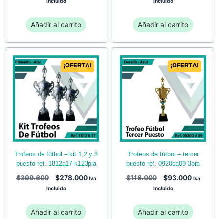
Incluido
Incluido
Añadir al carrito
Añadir al carrito
¡OFERTA!
¡OFERTA!
trofeos de fútbol – tercer
trofeos de fútbol – kit 1,2 y 3
puesto ref. 0920da09-3ora
puesto ref. 1812a17-k123pla
$
116.000
$
93.000
$
399.600
$
278.000
Iva
Iva
Incluido
Incluido
Añadir al carrito
Añadir al carrito