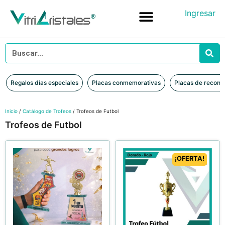
Ingresar
Placas conmemorativas
Placas de reconocimiento en vidrio
Placas de Reconocimiento en Madera
Iniciar sesión
Regalos días especiales
Placas conmemorativas
Placas de recono
Inicio
/
Catálogo de Trofeos
/ Trofeos de Futbol
Trofeos de Futbol
¡OFERTA!