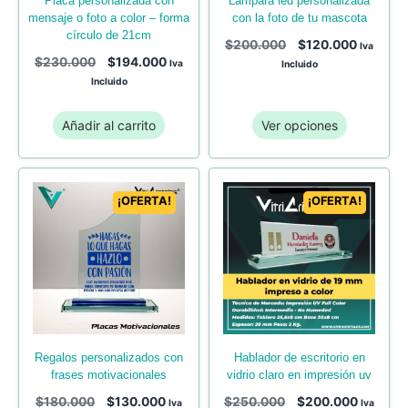
placa personalizada con
lámpara led personalizada
mensaje o foto a color – forma
con la foto de tu mascota
círculo de 21cm
$
200.000
$
120.000
Iva
$
230.000
$
194.000
Iva
Incluido
Incluido
Añadir al carrito
Ver opciones
¡OFERTA!
¡OFERTA!
regalos personalizados con
hablador de escritorio en
frases motivacionales
vidrio claro en impresión uv
$
180.000
$
130.000
$
250.000
$
200.000
Iva
Iva