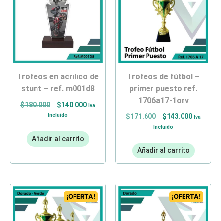
trofeos en acrilico de
trofeos de fútbol –
stunt – ref. m001d8
primer puesto ref.
1706a17-1orv
$
180.000
$
140.000
Iva
Incluido
$
171.600
$
143.000
Iva
Incluido
Añadir al carrito
Añadir al carrito
¡OFERTA!
¡OFERTA!