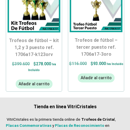
trofeos de fútbol –
trofeos de fútbol – kit
tercer puesto ref.
1,2 y 3 puesto ref.
1706a17-3oro
1706a17-k123orv
$
116.000
$
93.000
$
399.600
$
278.000
Iva Incluido
Iva
Incluido
Añadir al carrito
Añadir al carrito
Tienda en línea VitriCristales
VitriCristales es la primera tienda online de
Trofeos de Crista
l,
Placas Conmemorativas
y
Placas de Reconocimiento
en