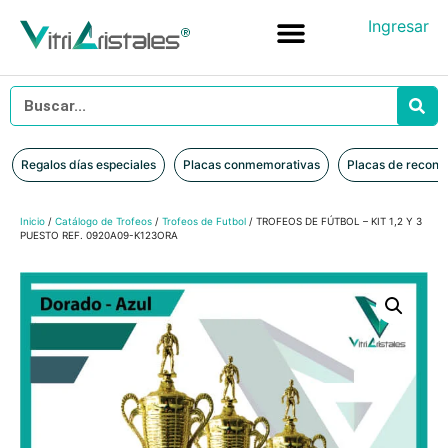
Ingresar
Placas conmemorativas
Placas de reconocimiento en vidrio
Placas de Reconocimiento en Madera
Iniciar sesión
Regalos días especiales
Placas conmemorativas
Placas de recono
Inicio
/
Catálogo de Trofeos
/
Trofeos de Futbol
/ TROFEOS DE FÚTBOL – KIT 1,2 Y 3
PUESTO REF. 0920A09-K123ORA