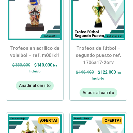
trofeos en acrilico de
trofeos de fútbol –
voleibol – ref. m001d1
segundo puesto ref.
1706a17-2orv
$
180.000
$
140.000
Iva
Incluido
$
146.400
$
122.000
Iva
Incluido
Añadir al carrito
Añadir al carrito
¡OFERTA!
¡OFERTA!