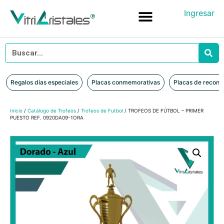
Ingresar
Placas conmemorativas
Placas de reconocimiento en vidrio
Placas de Reconocimiento en Madera
Iniciar sesión
Regalos días especiales
Placas conmemorativas
Placas de recono
Inicio
/
Catálogo de Trofeos
/
Trofeos de Futbol
/ TROFEOS DE FÚTBOL – PRIMER
PUESTO REF. 0920DA09-1ORA