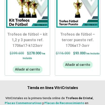
trofeos de fútbol –
trofeos de fútbol – kit
tercer puesto ref.
1,2 y 3 puesto ref.
1706a17-3orr
1706a17-k123orr
$
116.000
$
93.000
$
399.600
$
278.000
Iva Incluido
Iva
Incluido
Añadir al carrito
Añadir al carrito
Tienda en línea VitriCristales
VitriCristales es la primera tienda online de
Trofeos de Crista
l,
Placas Conmemorativas
y
Placas de Reconocimiento
en