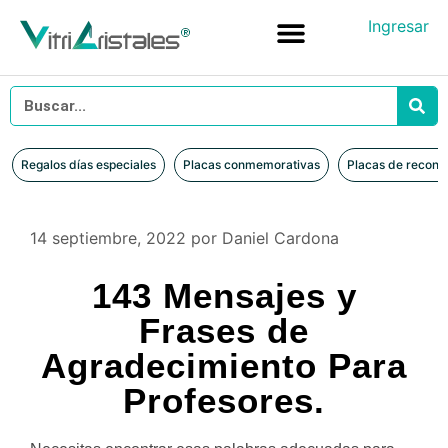
Ingresar
Placas conmemorativas
Placas de reconocimiento en vidrio
Placas de Reconocimiento en Madera
Iniciar sesión
Regalos días especiales
Placas conmemorativas
Placas de recono
14 septiembre, 2022
por
Daniel Cardona
143 Mensajes y
Frases de
Agradecimiento Para
Profesores.