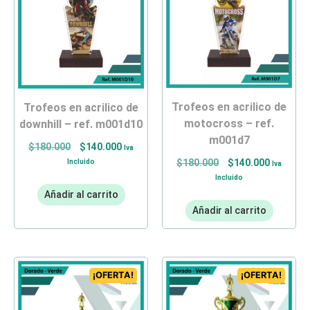
trofeos en acrilico de
trofeos en acrilico de
motocross – ref.
downhill – ref. m001d10
m001d7
$
180.000
$
140.000
Iva
Incluido
$
180.000
$
140.000
Iva
Incluido
Añadir al carrito
Añadir al carrito
¡OFERTA!
¡OFERTA!