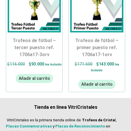
trofeos de fútbol –
trofeos de fútbol –
tercer puesto ref.
primer puesto ref.
1706a17-3orv
1706a17-1orv
$
116.000
$
93.000
$
171.600
$
143.000
Iva Incluido
Iva
Incluido
Añadir al carrito
Añadir al carrito
Tienda en línea VitriCristales
VitriCristales es la primera tienda online de
Trofeos de Crista
l,
Placas Conmemorativas
y
Placas de Reconocimiento
en