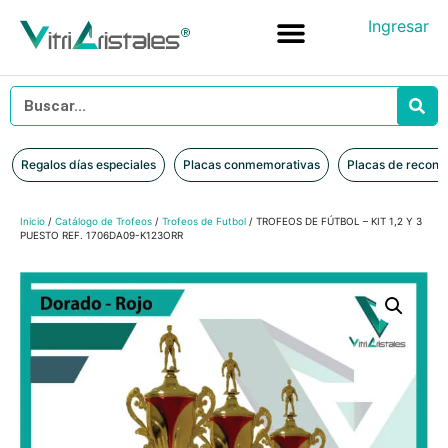
Ingresar
Placas conmemorativas
Placas de reconocimiento en vidrio
Placas de Reconocimiento en Madera
Iniciar sesión
Regalos días especiales
Placas conmemorativas
Placas de recono
Inicio
/
Catálogo de Trofeos
/
Trofeos de Futbol
/ TROFEOS DE FÚTBOL – KIT 1,2 Y 3
PUESTO REF. 1706DA09-K123ORR