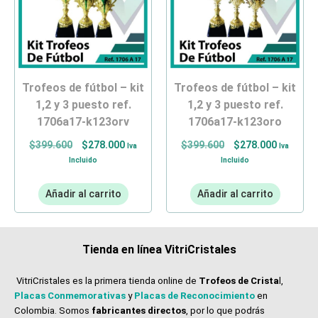
trofeos de fútbol – kit
trofeos de fútbol – kit
1,2 y 3 puesto ref.
1,2 y 3 puesto ref.
1706a17-k123orv
1706a17-k123oro
$
399.600
$
278.000
$
399.600
$
278.000
Iva
Iva
Incluido
Incluido
Añadir al carrito
Añadir al carrito
Tienda en línea VitriCristales
VitriCristales es la primera tienda online de
Trofeos de Crista
l,
Placas Conmemorativas
y
Placas de Reconocimiento
en
Colombia. Somos
fabricantes directos
, por lo que podrás