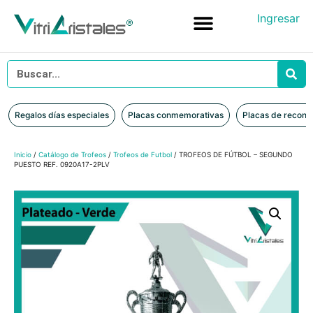
Ingresar
Placas conmemorativas
Placas de reconocimiento en vidrio
Placas de Reconocimiento en Madera
Iniciar sesión
Regalos días especiales
Placas conmemorativas
Placas de recono
Inicio
/
Catálogo de Trofeos
/
Trofeos de Futbol
/ TROFEOS DE FÚTBOL – SEGUNDO
PUESTO REF. 0920A17-2PLV