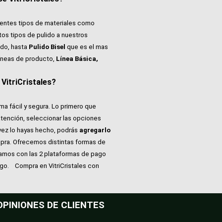
rentes tipos de materiales como
tos tipos de pulido a nuestros
do, hasta
Pulido Bisel
que es el mas
íneas de producto,
Línea Básica,
itriCristales?
ma fácil y segura. Lo primero que
atención, seleccionar las opciones
vez lo hayas hecho, podrás
agregarlo
pra. Ofrecemos distintas formas de
tamos con las 2 plataformas de pago
ago.
Compra en VitriCristales con
OPINIONES DE CLIENTES