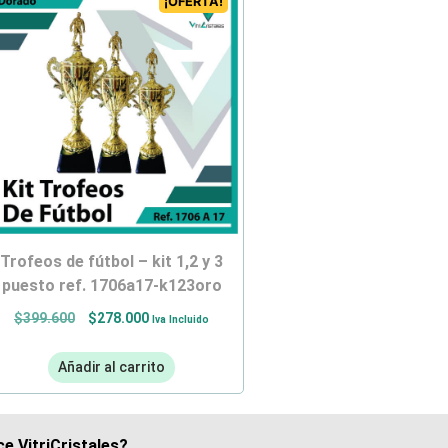
¡OFERTA!
trofeos de fútbol – kit 1,2 y 3
puesto ref. 1706a17-k123oro
$
399.600
$
278.000
Iva Incluido
Añadir al carrito
e VitriCristales?