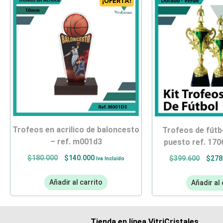
¡OFERTA!
trofeos en acrilico de baloncesto
trofeos de fútbol – kit 1,2 y 3
– ref. m001d3
puesto ref. 17
$
180.000
$
140.000
$
399.600
$
278
Iva Incluido
Añadir al carrito
Añadir al 
Tienda en línea VitriCristales