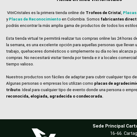
VitriCristales es la primera tienda online de
Trofeos de Crista
l,
Placas
y
Placas de Reconocimiento
en Colombia. Somos
fabricantes direc
podrás encontrar la más amplia gama de productos de todos los estilos
Esta tienda virtual te permitirá realizar tus compras online las 24 horas de
la semana, es una excelente opción para aquellas personas que llevan u
trabajo, quehaceres domésticos o simplemente su día no les alcanza p
compras. No necesitará visitar tienda por tienda e ir a locales comerci
tiempo valioso.
Nuestros productos son fáciles de adaptar para cubrir cualquier tipo d
Algunas personas o empresas los utilizan como
placas de agradecimi
tributo
. Ideal para cualquier tipo de evento donde una persona o empr
reconocida, elogiada, agradecida o condecorada.
Sede Principal Cart
16-66. Cartag