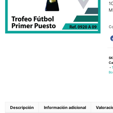
1
M
Co
S
Ca
-
Bo
Descripción
Información adicional
Valoraci