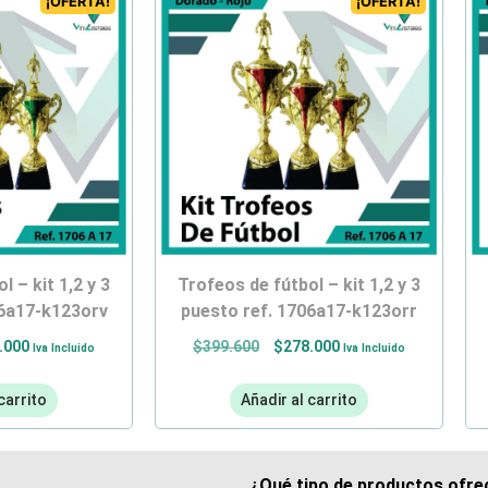
¡OFERTA!
¡OFERTA!
trofeos de fútbol – kit 1,2 y 3
06a17-k123orv
puesto ref. 1706a17-k123orr
.000
$
399.600
$
278.000
Iva Incluido
Iva Incluido
carrito
Añadir al carrito
¿Qué tipo de productos ofrec