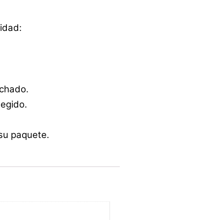
idad:
achado.
egido.
 su paquete.