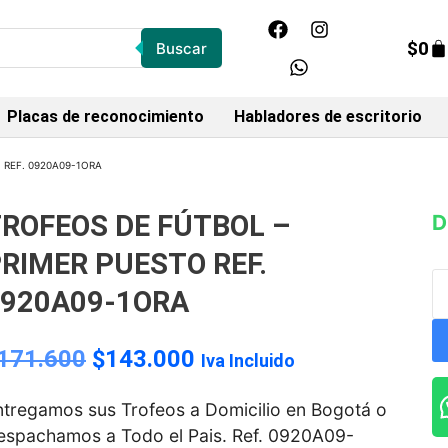
$
0
Buscar
Placas de reconocimiento
Habladores de escritorio
 REF. 0920A09-1ORA
ROFEOS DE FÚTBOL –
D
RIMER PUESTO REF.
0920A09-1ORA
171.600
$
143.000
Iva Incluido
ntregamos sus Trofeos a Domicilio en Bogotá o
espachamos a Todo el Pais. Ref. 0920A09-