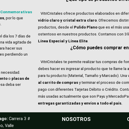
 Conmemorativas
VitriCristales ofrece productos elaborados en dife
tos
, por lo que
vidrio claro y cristal extra claro
. Ofrecemos distin
.
productos, desde el
Pulido Plano
que es el más usa
ostentoso en nuestros productos. Contamos con 3 l
l día los 7 días de
Línea Especial y Línea Elite
.
na vida agitada de
¿Cómo puedes comprar en V
ara hacer sus
ales perdiendo un
VitriCristales te permite realizar tus compras de for
debes hacer es ingresar al producto que te llame la 
e necesidad.
para tu producto (Material, Tamaño y Marcado). Una 
ento
o
placas de
al carrito de compras
y terminar el proceso de com
esa deba ser
pago con diferentes Tarjetas Débito o Crédito. Con
más usadas actualmente que son Payu y MercadoP
entregas garantizadas y envíos a todo el país.
ago:
Carrera 3 #
NOSOTROS
o, Valle