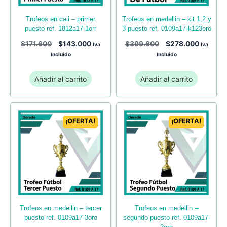
trofeos en cali – primer
trofeos en medellin – kit 1,2 y
puesto ref. 1812a17-1orr
3 puesto ref. 0109a17-k123oro
$
171.600
$
143.000
$
399.600
$
278.000
Iva
Iva
Incluido
Incluido
Añadir al carrito
Añadir al carrito
¡OFERTA!
¡OFERTA!
trofeos en medellin – tercer
trofeos en medellin –
puesto ref. 0109a17-3oro
segundo puesto ref. 0109a17-