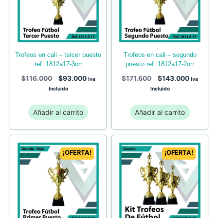
trofeos en cali – tercer puesto
trofeos en cali – segundo
ref. 1812a17-3orr
puesto ref. 1812a17-2orr
$
116.000
$
93.000
$
171.600
$
143.000
Iva
Iva
Incluido
Incluido
Añadir al carrito
Añadir al carrito
¡OFERTA!
¡OFERTA!