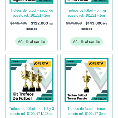
trofeos de fútbol – segundo
trofeos de fútbol – primer
puesto ref. 1812a17-2orr
puesto ref. 1812a17-1orr
$
146.400
$
122.000
$
171.600
$
143.000
Iva
Iva
Incluido
Incluido
Añadir al carrito
Añadir al carrito
¡OFERTA!
¡OFERTA!
trofeos de fútbol – kit 1,2 y 3
trofeos de fútbol – tercer
puesto ref. 0109a17-k123oro
puesto ref. 0109a17-3oro