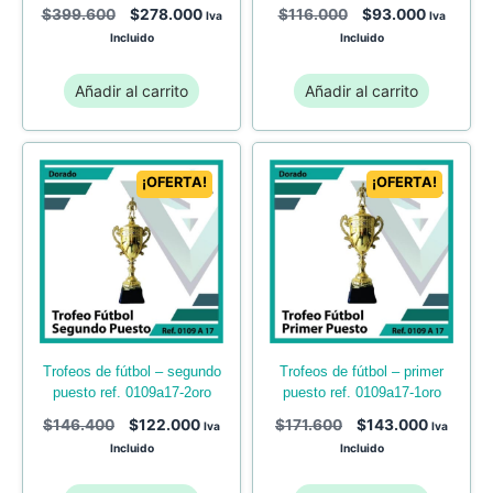
$
399.600
$
278.000
$
116.000
$
93.000
Iva
Iva
Incluido
Incluido
Añadir al carrito
Añadir al carrito
¡OFERTA!
¡OFERTA!
trofeos de fútbol – segundo
trofeos de fútbol – primer
puesto ref. 0109a17-2oro
puesto ref. 0109a17-1oro
$
146.400
$
122.000
$
171.600
$
143.000
Iva
Iva
Incluido
Incluido