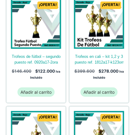
¡OFERTA!
¡OFERTA!
trofeos de fútbol – segundo
trofeos en cali – kit 1,2 y 3
puesto ref. 0920a17-2ora
puesto ref. 1812a17-k123orr
$
146.400
$
122.000
$
399.600
$
278.000
Iva
Iva
Incluido
Incluido
Añadir al carrito
Añadir al carrito
¡OFERTA!
¡OFERTA!