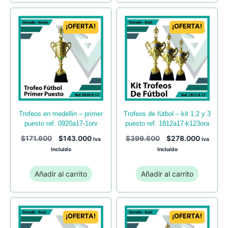
¡OFERTA!
¡OFERTA!
trofeos de fútbol – kit 1,2 y 3
trofeos en medellin – primer
puesto ref. 1812a17-k123ora
puesto ref. 0920a17-1orv
$
399.600
$
278.000
$
171.600
$
143.000
Iva
Iva
Incluido
Incluido
Añadir al carrito
Añadir al carrito
¡OFERTA!
¡OFERTA!