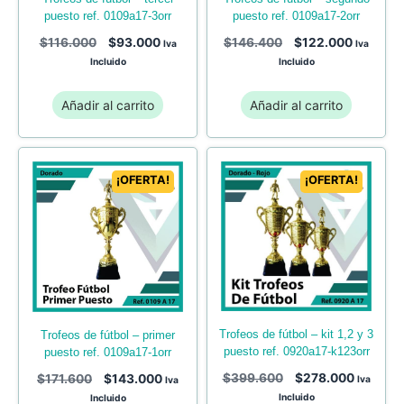
puesto ref. 0109a17-3orr
puesto ref. 0109a17-2orr
$
116.000
$
93.000
$
146.400
$
122.000
Iva
Iva
Incluido
Incluido
Añadir al carrito
Añadir al carrito
¡OFERTA!
¡OFERTA!
trofeos de fútbol – kit 1,2 y 3
trofeos de fútbol – primer
puesto ref. 0920a17-k123orr
puesto ref. 0109a17-1orr
$
399.600
$
278.000
$
171.600
$
143.000
Iva
Iva
Incluido
Incluido