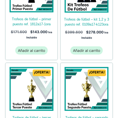
trofeos de fútbol – primer
trofeos de fútbol – kit 1,2 y 3
puesto ref. 1812a17-1ora
puesto ref. 0109a17-k123ora
$
171.600
$
143.000
$
399.600
$
278.000
Iva
Iva
Incluido
Incluido
Añadir al carrito
Añadir al carrito
¡OFERTA!
¡OFERTA!
trofeos de fútbol – tercer
trofeos de fútbol – segundo