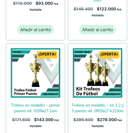
2oro
$
116.000
$
93.000
Iva
$
146.400
$
122.000
Iva
Incluido
Incluido
Añadir al carrito
Añadir al carrito
¡OFERTA!
¡OFERTA!
trofeos en medellin – primer
trofeos en medellin – kit 1,2 y
puesto ref. 0109a17-1oro
3 puesto ref. 0920a17-k123orv
$
171.600
$
143.000
$
399.600
$
278.000
Iva
Iva
Incluido
Incluido