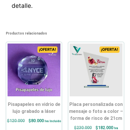
detalle.
Productos relacionados
¡OFERTA!
¡OFERTA!
pisapapeles en vidrio de
placa personalizada con
lujo grabado a láser
mensaje o foto a color –
forma de risco de 21cm
$
120.000
$
80.000
Iva Incluido
$
230.000
$
182.000
Iva