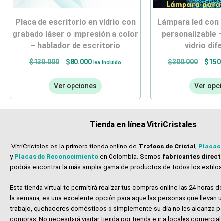
placa de escritorio en vidrio con
lámpara led con vidrio grabado
grabado láser o impresión a color
personalizable 
– hablador de escritorio
vidrio di
$
130.000
$
80.000
$
200.000
$
150
Iva Incluido
Ver opciones
Ver opc
Tienda en línea VitriCristales
VitriCristales es la primera tienda online de
Trofeos de Crista
l,
Placas
y
Placas de Reconocimiento
en Colombia. Somos
fabricantes direc
podrás encontrar la más amplia gama de productos de todos los estilos
Esta tienda virtual te permitirá realizar tus compras online las 24 horas de
la semana, es una excelente opción para aquellas personas que llevan u
trabajo, quehaceres domésticos o simplemente su día no les alcanza p
compras. No necesitará visitar tienda por tienda e ir a locales comerci