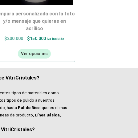
y/o mensaje que quieras en
acrílico
$
200.000
$
150.000
Iva Incluido
Ver opciones
e VitriCristales?
rentes tipos de materiales como
tos tipos de pulido a nuestros
do, hasta
Pulido Bisel
que es el mas
íneas de producto,
Línea Básica,
itriCristales?