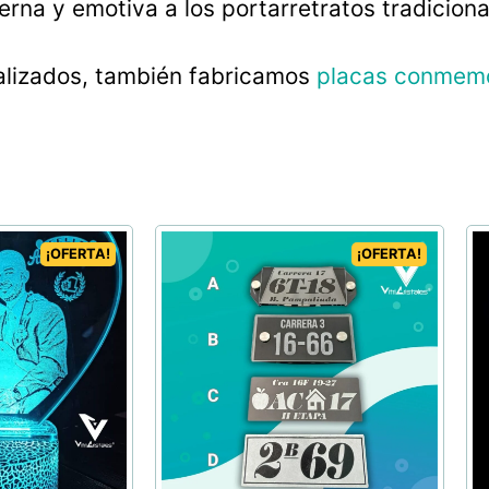
rna y emotiva a los portarretratos tradiciona
alizados, también fabricamos
placas conmemor
¡OFERTA!
¡OFERTA!