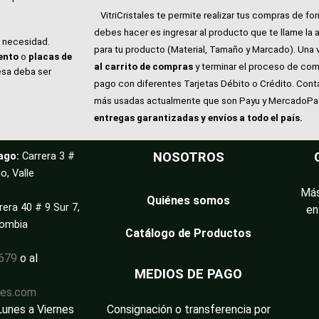
VitriCristales te permite realizar tus compras de for
debes hacer es ingresar al producto que te llame la 
e necesidad.
para tu producto (Material, Tamaño y Marcado). Una 
ento
o
placas de
al carrito de compras
y terminar el proceso de com
esa deba ser
pago con diferentes Tarjetas Débito o Crédito. Con
más usadas actualmente que son Payu y MercadoP
entregas garantizadas y envíos a todo el país.
ago:
Carrera 3 #
NOSOTROS
o, Valle
Más
Quiénes somos
rera 40 # 9 Sur 7,
en
lombia
Catálogo de Productos
3679
o al
MEDIOS DE PAGO
les.com
Lunes a Viernes
Consignación o transferencia por