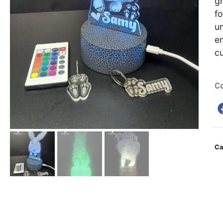
g
fo
un
em
cu
Co
Ca