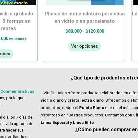
placas de nomenclatura para casa
lámpara personalizada con la foto
– 5 formas en
en vidrio o en porcelanato
ferentes
$
80.000
-
$
120.000
.000
Iva Incluido
Ver opciones
iones
¿Qué tipo de productos ofrec
 Conmemorativas
VitriCristales ofrece productos elaborados en dife
tos
, por lo que
vidrio claro y cristal extra claro
. Ofrecemos distin
.
productos, desde el
Pulido Plano
que es el más usa
ostentoso en nuestros productos. Contamos con 3 l
l día los 7 días de
Línea Especial y Línea Elite
.
na vida agitada de
¿Cómo puedes comprar en V
ara hacer sus
ales perdiendo un