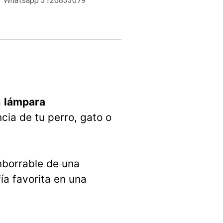
Whatsapp 3126833679
a
lámpara
cia de tu perro, gato o
mborrable de una
ía favorita en una