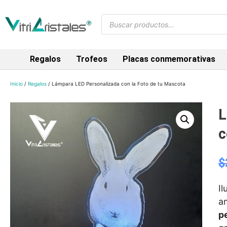
Regalos
Trofeos
Placas conmemorativas
Inicio
/
Regalos
/ Lámpara LED Personalizada con la Foto de tu Mascota
L
c
$
Il
a
p