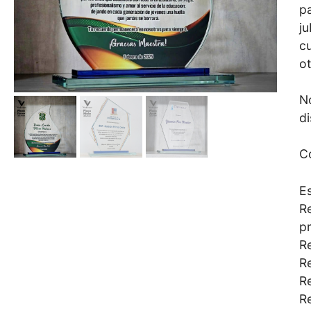
pa
j
cu
ot
No
d
C
Es
R
p
Re
R
R
R