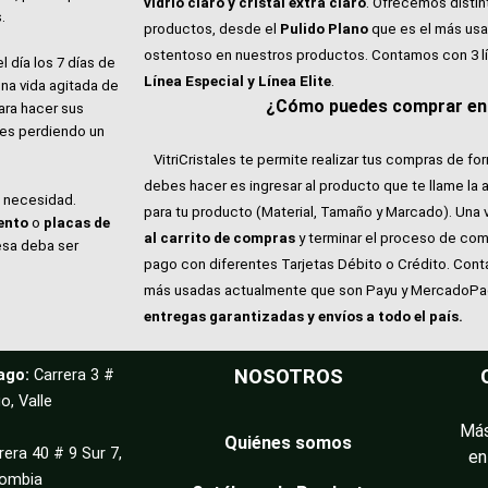
vidrio claro y cristal extra claro
. Ofrecemos distin
.
productos, desde el
Pulido Plano
que es el más usa
ostentoso en nuestros productos. Contamos con 3 l
l día los 7 días de
Línea Especial y Línea Elite
.
na vida agitada de
¿Cómo puedes comprar en V
ara hacer sus
ales perdiendo un
VitriCristales te permite realizar tus compras de for
debes hacer es ingresar al producto que te llame la 
e necesidad.
para tu producto (Material, Tamaño y Marcado). Una 
ento
o
placas de
al carrito de compras
y terminar el proceso de com
esa deba ser
pago con diferentes Tarjetas Débito o Crédito. Con
más usadas actualmente que son Payu y MercadoP
entregas garantizadas y envíos a todo el país.
ago:
Carrera 3 #
NOSOTROS
o, Valle
Más
Quiénes somos
rera 40 # 9 Sur 7,
en
lombia