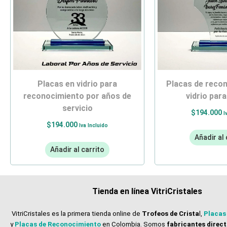
placas en vidrio para
placas de reconocimiento en
reconocimiento por años de
vidrio para
servicio
$
194.000
I
$
194.000
Iva Incluido
Añadir al 
Añadir al carrito
Tienda en línea VitriCristales
VitriCristales es la primera tienda online de
Trofeos de Crista
l,
Placas
y
Placas de Reconocimiento
en Colombia. Somos
fabricantes direc