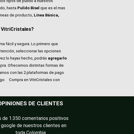
tos tipos de pulido a nuestros
do, hasta
Pulido Bisel
que es el mas
íneas de producto,
Línea Básica,
itriCristales?
ma fácil y segura. Lo primero que
atención, seleccionar las opciones
vez lo hayas hecho, podrás
agregarlo
pra. Ofrecemos distintas formas de
tamos con las 2 plataformas de pago
ago.
Compra en VitriCristales con
OPINIONES DE CLIENTES
 de 1.350 comentarios positivos
 google de nuestros clientes en
toda Colombia