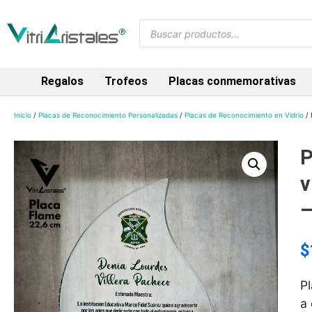
Regalos
Trofeos
Placas conmemorativas
Inicio
/
Placas de Reconocimiento Personalizadas
/
Placas de Reconocimiento en Vidrio
/ 
P
v
–
$
P
a 