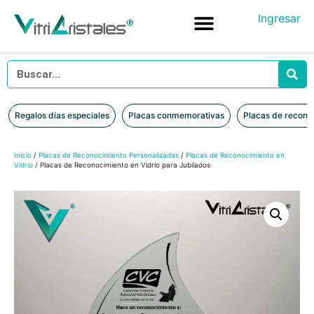
Ingresar
Placas conmemorativas
Placas de reconocimiento en vidrio
Placas de Reconocimiento en Madera
Iniciar sesión
Regalos días especiales
Placas conmemorativas
Placas de recono
Inicio
/
Placas de Reconocimiento Personalizadas
/
Placas de Reconocimiento en
Vidrio
/ Placas de Reconocimiento en Vidrio para Jubilados