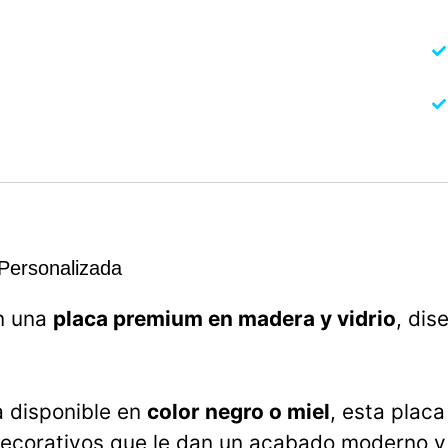
Personalizada
n una
placa premium en madera y vidrio
, dis
a disponible en
color negro o miel
, esta plac
decorativos que le dan un acabado moderno y 