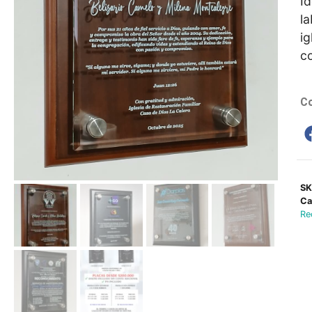
I
la
ig
co
Co
S
Ca
Re