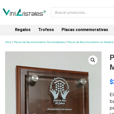
Regalos
Trofeos
Placas conmemorativas
Inicio
/
Placas de Reconocimiento Personalizadas
/
Placas de Reconocimiento en Madera
P
M
$
E
b
p