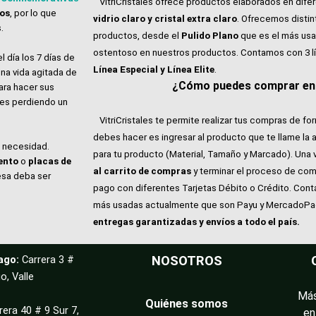
VitriCristales ofrece productos elaborados en dife
tos
, por lo que
vidrio claro y cristal extra claro
. Ofrecemos distin
.
productos, desde el
Pulido Plano
que es el más usa
ostentoso en nuestros productos. Contamos con 3 l
l día los 7 días de
Línea Especial y Línea Elite
.
na vida agitada de
¿Cómo puedes comprar en V
ara hacer sus
ales perdiendo un
VitriCristales te permite realizar tus compras de for
debes hacer es ingresar al producto que te llame la 
e necesidad.
para tu producto (Material, Tamaño y Marcado). Una 
ento
o
placas de
al carrito de compras
y terminar el proceso de com
esa deba ser
pago con diferentes Tarjetas Débito o Crédito. Con
más usadas actualmente que son Payu y MercadoP
entregas garantizadas y envíos a todo el país.
ago:
Carrera 3 #
NOSOTROS
o, Valle
Más
Quiénes somos
rera 40 # 9 Sur 7,
en