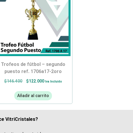
trofeos de fútbol – segundo
puesto ref. 1706a17-2oro
$
146.400
$
122.000
Iva Incluido
Añadir al carrito
e VitriCristales?