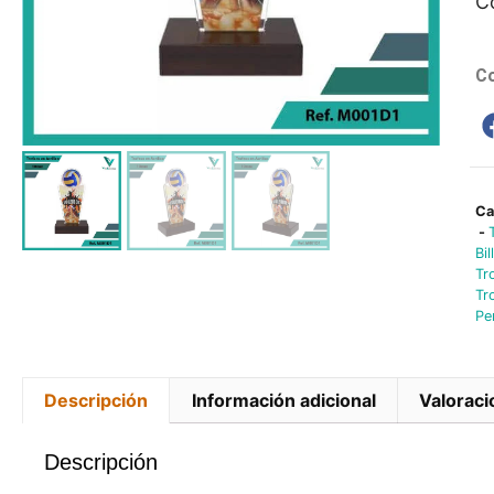
C
Co
Ca
-
Bil
Tr
Tr
Pe
Descripción
Información adicional
Valoraci
Descripción