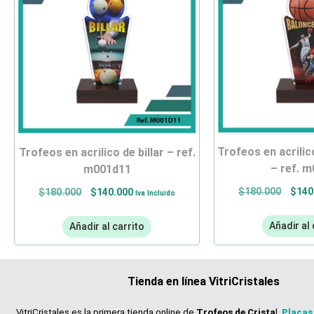
trofeos en acrilico de baloncesto
trofeos en acrilico de billar – ref.
– ref. 
m001d11
$
180.000
$
140
$
180.000
$
140.000
Iva Incluido
Añadir al 
Añadir al carrito
Tienda en línea VitriCristales
VitriCristales es la primera tienda online de
Trofeos de Crista
l,
Placas