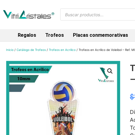
Regalos
Trofeos
Placas conmemorativas
Inicio
/
Catálogo de Trofeos
/
Trofeos en Acrilico
/ Trofeos en Acrilico de Voleibol – Ref. 
T
–
$
D
A
To