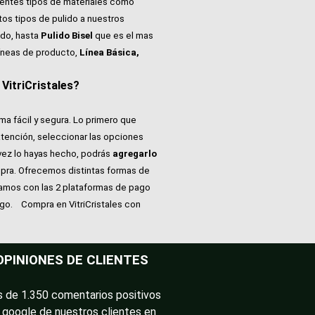
rentes tipos de materiales como
tos tipos de pulido a nuestros
do, hasta
Pulido Bisel
que es el mas
íneas de producto,
Línea Básica,
itriCristales?
ma fácil y segura. Lo primero que
atención, seleccionar las opciones
vez lo hayas hecho, podrás
agregarlo
pra. Ofrecemos distintas formas de
tamos con las 2 plataformas de pago
ago.
Compra en VitriCristales con
OPINIONES DE CLIENTES
 de 1.350 comentarios positivos
 google de nuestros clientes en