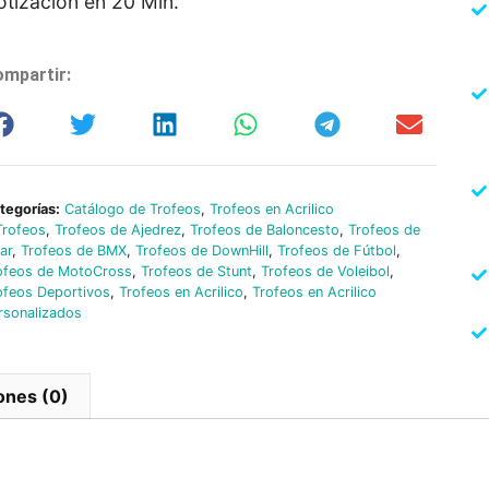
otización en 20 Min.
mpartir:
tegorías:
Catálogo de Trofeos
,
Trofeos en Acrilico
Trofeos
,
Trofeos de Ajedrez
,
Trofeos de Baloncesto
,
Trofeos de
lar
,
Trofeos de BMX
,
Trofeos de DownHill
,
Trofeos de Fútbol
,
ofeos de MotoCross
,
Trofeos de Stunt
,
Trofeos de Voleibol
,
ofeos Deportivos
,
Trofeos en Acrilico
,
Trofeos en Acrilico
rsonalizados
ones (0)