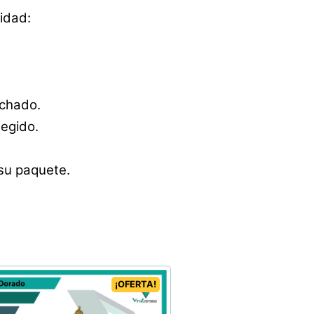
idad:
achado.
egido.
 su paquete.
¡OFERTA!