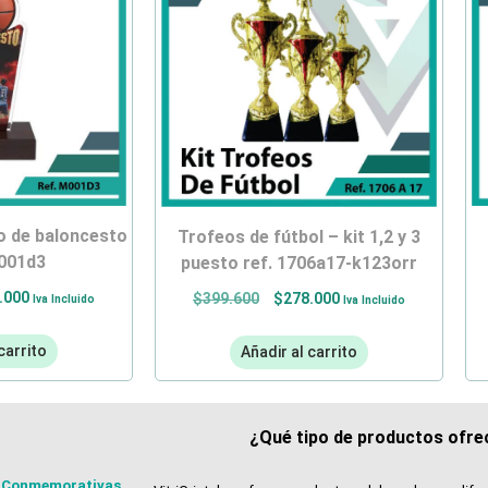
trofeos de fútbol – kit 1,2 y 3
m001d3
puesto ref. 1706a17-k123orr
.000
$
399.600
$
278.000
Iva Incluido
Iva Incluido
carrito
Añadir al carrito
¿Qué tipo de productos ofrec
 Conmemorativas