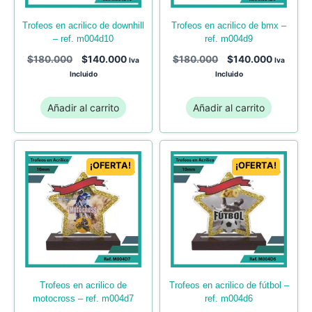
trofeos en acrilico de bmx –
trofeos en acrilico de downhill
ref. m004d9
– ref. m004d10
$
180.000
$
140.000
$
180.000
$
140.000
Iva
Iva
Incluido
Incluido
Añadir al carrito
Añadir al carrito
¡OFERTA!
¡OFERTA!
trofeos en acrilico de
trofeos en acrilico de fútbol –
motocross – ref. m004d7
ref. m004d6