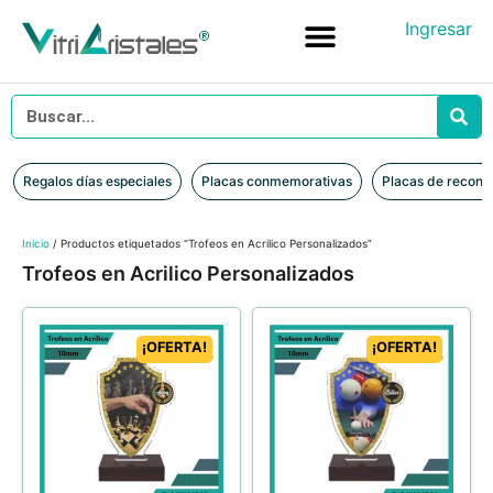
Ingresar
Placas conmemorativas
Placas de reconocimiento en vidrio
Placas de Reconocimiento en Madera
Iniciar sesión
Regalos días especiales
Placas conmemorativas
Placas de recono
Inicio
/ Productos etiquetados “Trofeos en Acrilico Personalizados”
Trofeos en Acrilico Personalizados
¡OFERTA!
¡OFERTA!