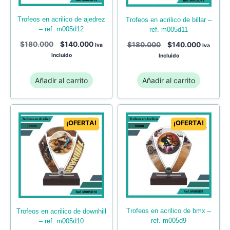
trofeos en acrilico de ajedrez
trofeos en acrilico de billar –
– ref. m005d12
ref. m005d11
$
180.000
$
140.000
$
180.000
$
140.000
Iva
Iva
Incluido
Incluido
Añadir al carrito
Añadir al carrito
¡OFERTA!
¡OFERTA!
trofeos en acrilico de bmx –
trofeos en acrilico de downhill
ref. m005d9
– ref. m005d10