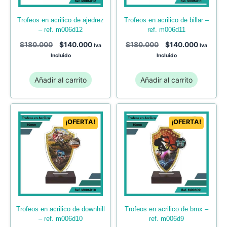
trofeos en acrilico de ajedrez
trofeos en acrilico de billar –
– ref. m006d12
ref. m006d11
$
180.000
$
140.000
$
180.000
$
140.000
Iva
Iva
Incluido
Incluido
Añadir al carrito
Añadir al carrito
¡OFERTA!
¡OFERTA!
trofeos en acrilico de bmx –
trofeos en acrilico de downhill
ref. m006d9
– ref. m006d10