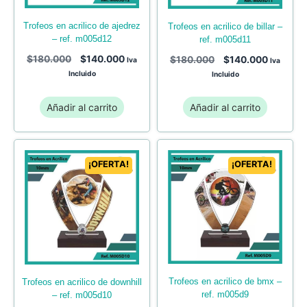
trofeos en acrilico de ajedrez
trofeos en acrilico de billar –
– ref. m005d12
ref. m005d11
$
180.000
$
140.000
$
180.000
$
140.000
Iva
Iva
Incluido
Incluido
Añadir al carrito
Añadir al carrito
¡OFERTA!
¡OFERTA!
trofeos en acrilico de bmx –
trofeos en acrilico de downhill
ref. m005d9
– ref. m005d10