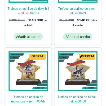
trofeos en acrilico de bmx –
trofeos en acrilico de downhill
ref. m004d9
– ref. m004d10
$
180.000
$
140.000
$
180.000
$
140.000
Iva
Iva
Incluido
Incluido
Añadir al carrito
Añadir al carrito
¡OFERTA!
¡OFERTA!
trofeos en acrilico de
trofeos en acrilico de fútbol –
motocross – ref. m004d7
ref. m004d6