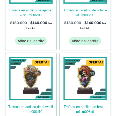
trofeos en acrilico de ajedrez
trofeos en acrilico de billar –
– ref. m006d12
ref. m006d11
$
180.000
$
140.000
$
180.000
$
140.000
Iva
Iva
Incluido
Incluido
Añadir al carrito
Añadir al carrito
¡OFERTA!
¡OFERTA!
trofeos en acrilico de bmx –
trofeos en acrilico de downhill
ref. m006d9
– ref. m006d10