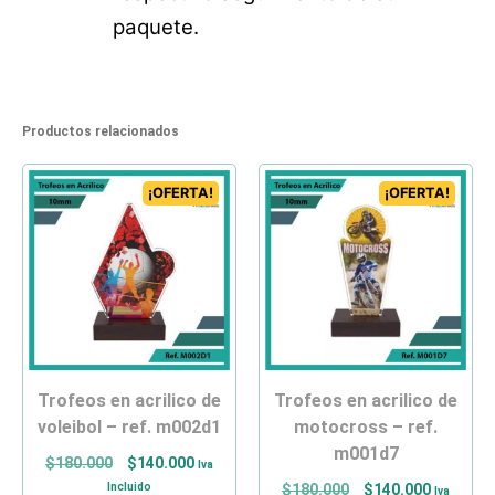
paquete.
Productos relacionados
¡OFERTA!
¡OFERTA!
trofeos en acrilico de
trofeos en acrilico de
voleibol – ref. m002d1
motocross – ref.
m001d7
$
180.000
$
140.000
Iva
Incluido
$
180.000
$
140.000
Iva