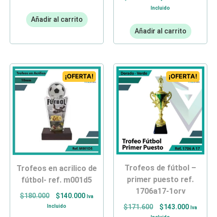
Incluido
Añadir al carrito
Añadir al carrito
¡OFERTA!
¡OFERTA!
trofeos de fútbol –
trofeos en acrilico de
primer puesto ref.
fútbol- ref. m001d5
1706a17-1orv
$
180.000
$
140.000
Iva
Incluido
$
171.600
$
143.000
Iva