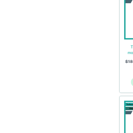
trofeos en acrilico de
mo
$
18