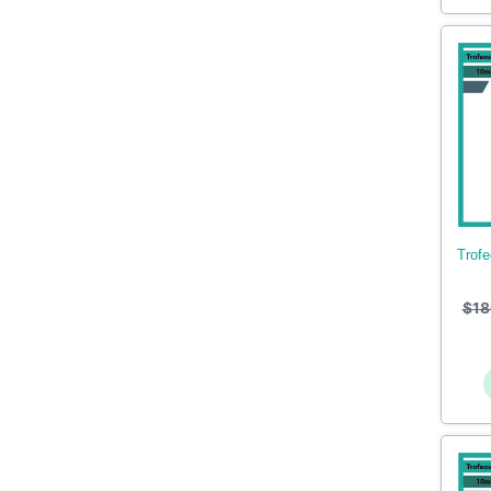
trofeos en acrilico de ajedrez
$
18