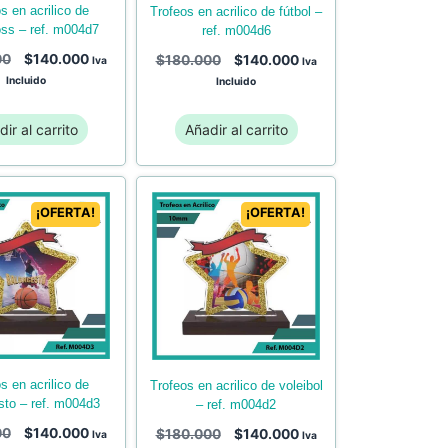
trofeos en acrilico de fútbol –
ss – ref. m004d7
ref. m004d6
00
$
140.000
$
180.000
$
140.000
Iva
Iva
Incluido
Incluido
ir al carrito
Añadir al carrito
¡OFERTA!
¡OFERTA!
trofeos en acrilico de voleibol
sto – ref. m004d3
– ref. m004d2
00
$
140.000
$
180.000
$
140.000
Iva
Iva