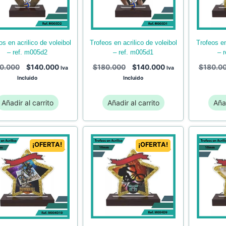
trofeos en acrilico de voleibol
trofeos en acrilico de ajedrez
– ref. m005d1
– ref. m005d2
– 
$
180.000
$
140.000
0.000
$
140.000
$
180.0
Iva
Iva
Incluido
Incluido
Añadir al carrito
Añadir al carrito
Añad
¡OFERTA!
¡OFERTA!