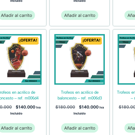
Incluido
Incluido
Añadir al carrito
Añadir al carrito
Añad
¡OFERTA!
¡OFERTA!
trofeos en acrilico de
trofeos en acrilico de voleibol
baloncesto – ref. m006d3
oncesto – ref. m006d4
– 
$
180.000
$
140.000
0.000
$
140.000
$
180.0
Iva
Iva
Incluido
Incluido
Añadir al carrito
Añadir al carrito
Añad