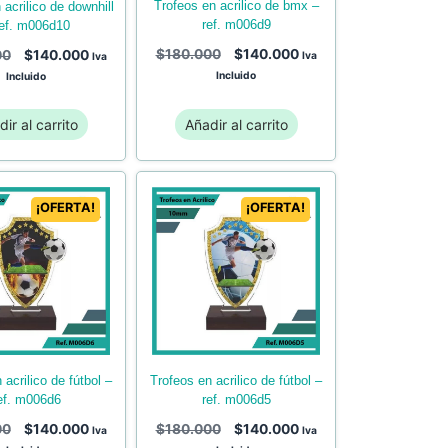
trofeos en acrilico de bmx –
ref. m006d9
ref. m006d10
$
180.000
$
140.000
00
$
140.000
Iva
Iva
Incluido
Incluido
ir al carrito
Añadir al carrito
¡OFERTA!
¡OFERTA!
trofeos en acrilico de fútbol –
ef. m006d6
ref. m006d5
00
$
140.000
$
180.000
$
140.000
Iva
Iva