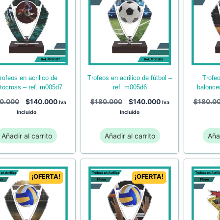
trofeos en acrilico de fútbol –
trofeos en acrilico de
tocross – ref. m005d7
ref. m005d6
balonce
0.000
$
140.000
$
180.000
$
140.000
$
180.0
Iva
Iva
Incluido
Incluido
Añadir al carrito
Añadir al carrito
Añad
¡OFERTA!
¡OFERTA!