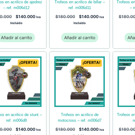
trofeos en acrilico de downhill
trofeos en acrilico de billar –
– ref. m006d12
– 
ref. m006d11
0.000
$
140.000
$
180.0
$
180.000
$
140.000
Iva
Iva
Incluido
Incluido
Añadir al carrito
Añadir al carrito
Añad
¡OFERTA!
¡OFERTA!
trofeos en acrilico de
trofeos en acrilico de fútbol –
motocross – ref. m006d7
ref. m006d8
r
$
180.000
$
140.000
0.000
$
140.000
$
180.0
Iva
Iva