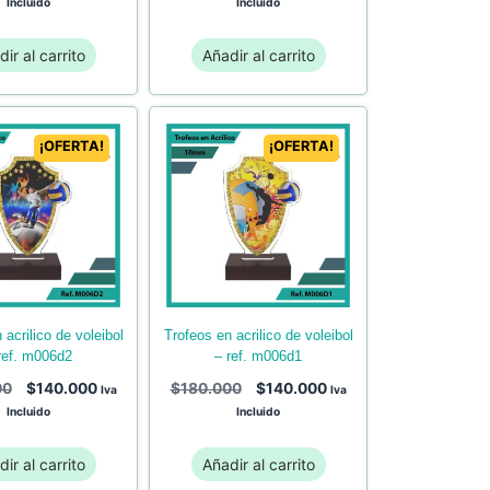
Incluido
Incluido
ir al carrito
Añadir al carrito
¡OFERTA!
¡OFERTA!
trofeos en acrilico de voleibol
– ref. m006d1
ref. m006d2
$
180.000
$
140.000
00
$
140.000
Iva
Iva
Incluido
Incluido
ir al carrito
Añadir al carrito