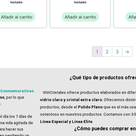
Incluido
Incluido
Añadir al carrito
Añadir al carrito
Añad
1
2
3
→
¿Qué tipo de productos ofrec
 Conmemorativas
VitriCristales ofrece productos elaborados en dife
tos
, por lo que
vidrio claro y cristal extra claro
. Ofrecemos distin
.
productos, desde el
Pulido Plano
que es el más usa
ostentoso en nuestros productos. Contamos con 3 l
l día los 7 días de
Línea Especial y Línea Elite
.
na vida agitada de
¿Cómo puedes comprar en V
ara hacer sus
ales perdiendo un