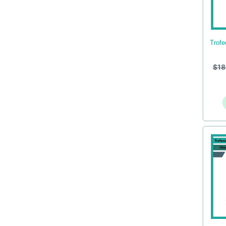
trofeos en acrilico de voleibol
$
18