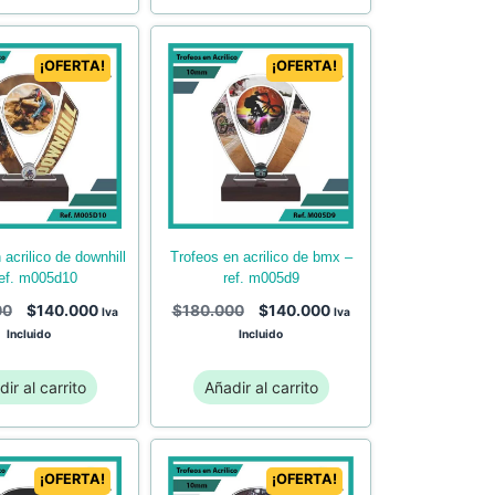
¡OFERTA!
¡OFERTA!
trofeos en acrilico de bmx –
ref. m005d9
ref. m005d10
$
180.000
$
140.000
00
$
140.000
Iva
Iva
Incluido
Incluido
ir al carrito
Añadir al carrito
¡OFERTA!
¡OFERTA!