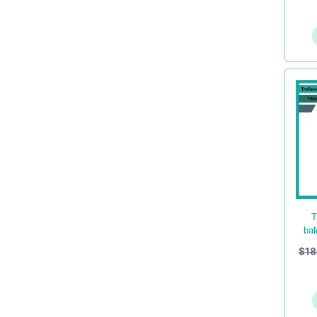
trofeos en acrilico de
bal
$
18