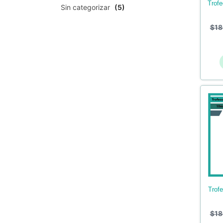
trofeos en acrilico de ajedrez
Sin categorizar
(5)
$
18
trofeos en acrilico de stunt –
$
18