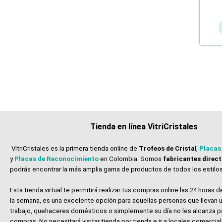
Tienda en línea VitriCristales
VitriCristales es la primera tienda online de
Trofeos de Crista
l,
Placas
y
Placas de Reconocimiento
en Colombia. Somos
fabricantes direc
podrás encontrar la más amplia gama de productos de todos los estilos
Esta tienda virtual te permitirá realizar tus compras online las 24 horas de
la semana, es una excelente opción para aquellas personas que llevan u
trabajo, quehaceres domésticos o simplemente su día no les alcanza p
compras. No necesitará visitar tienda por tienda e ir a locales comerci