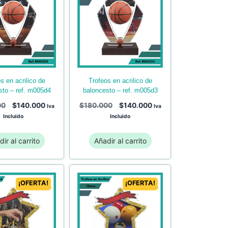
trofeos en acrilico de
baloncesto – ref. m005d3
sto – ref. m005d4
$
180.000
$
140.000
00
$
140.000
Iva
Iva
Incluido
Incluido
ir al carrito
Añadir al carrito
¡OFERTA!
¡OFERTA!