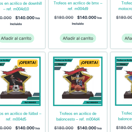
trofeos en acrilico de bmx –
trofeos en acrilico de
ref. m004d9
motocro
– ref. m004d10
$
180.000
$
140.000
$
180.0
0.000
$
140.000
Iva
Iva
Incluido
Incluido
Añadir al carrito
Añadir al carrito
Añad
¡OFERTA!
¡OFERTA!
trofeos en acrilico de
trofeos en acrilico de
balonce
baloncesto – ref. m004d4
ref. m004d5
$
180.0
$
180.000
$
140.000
0.000
$
140.000
Iva
Iva