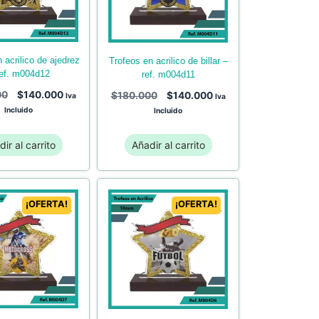
trofeos en acrilico de billar –
ref. m004d12
ref. m004d11
00
$
140.000
$
180.000
$
140.000
Iva
Iva
Incluido
Incluido
ir al carrito
Añadir al carrito
¡OFERTA!
¡OFERTA!