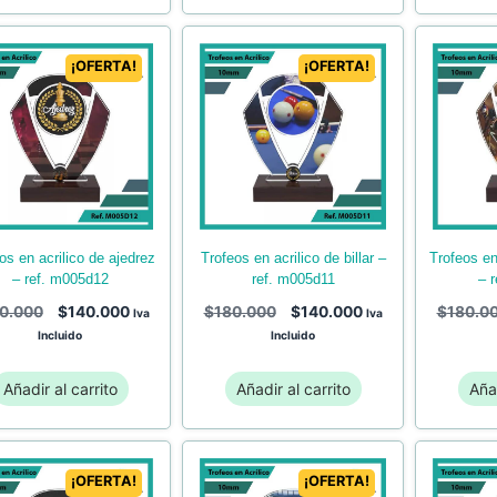
¡OFERTA!
¡OFERTA!
trofeos en acrilico de downhill
trofeos en acrilico de billar –
– ref. m005d12
– 
ref. m005d11
0.000
$
140.000
$
180.0
$
180.000
$
140.000
Iva
Iva
Incluido
Incluido
Añadir al carrito
Añadir al carrito
Añad
¡OFERTA!
¡OFERTA!