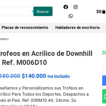
$
0
Buscar
Placas de reconocimiento
Habladores de escritorio
 M006D10
rofeos en Acrilico de Downhill
D
 Ref. M006D10
180.000
$
140.000
Iva Incluido
iseñamos y Personalizamos sus Trofeos en
crilico Para Todos los Deportes. Despachos a
do el Pais. Ref. 006M10 Alt. 24cms. Su