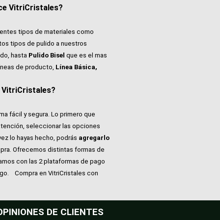
e VitriCristales?
rentes tipos de materiales como
tos tipos de pulido a nuestros
do, hasta
Pulido Bisel
que es el mas
íneas de producto,
Línea Básica,
itriCristales?
ma fácil y segura. Lo primero que
atención, seleccionar las opciones
vez lo hayas hecho, podrás
agregarlo
pra. Ofrecemos distintas formas de
tamos con las 2 plataformas de pago
ago.
Compra en VitriCristales con
OPINIONES DE CLIENTES