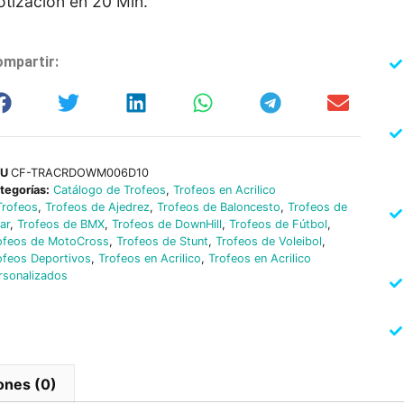
otización en 20 Min.
mpartir:
KU
CF-TRACRDOWM006D10
tegorías:
Catálogo de Trofeos
,
Trofeos en Acrilico
Trofeos
,
Trofeos de Ajedrez
,
Trofeos de Baloncesto
,
Trofeos de
lar
,
Trofeos de BMX
,
Trofeos de DownHill
,
Trofeos de Fútbol
,
ofeos de MotoCross
,
Trofeos de Stunt
,
Trofeos de Voleibol
,
ofeos Deportivos
,
Trofeos en Acrilico
,
Trofeos en Acrilico
rsonalizados
ones (0)