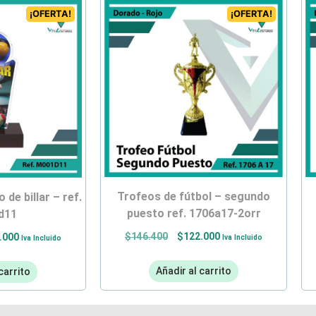
¡OFERTA!
¡OFERTA!
trofeos de fútbol – segundo
puesto ref. 1706a17-2orr
d11
$
146.400
$
122.000
.000
Iva Incluido
Iva Incluido
Añadir al carrito
carrito