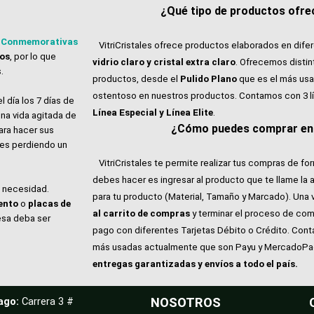
¿Qué tipo de productos ofrec
 Conmemorativas
VitriCristales ofrece productos elaborados en dife
tos
, por lo que
vidrio claro y cristal extra claro
. Ofrecemos distin
.
productos, desde el
Pulido Plano
que es el más usa
ostentoso en nuestros productos. Contamos con 3 l
l día los 7 días de
Línea Especial y Línea Elite
.
na vida agitada de
¿Cómo puedes comprar en V
ara hacer sus
ales perdiendo un
VitriCristales te permite realizar tus compras de for
debes hacer es ingresar al producto que te llame la 
e necesidad.
para tu producto (Material, Tamaño y Marcado). Una 
ento
o
placas de
al carrito de compras
y terminar el proceso de com
esa deba ser
pago con diferentes Tarjetas Débito o Crédito. Con
más usadas actualmente que son Payu y MercadoP
entregas garantizadas y envíos a todo el país.
ago:
Carrera 3 #
NOSOTROS