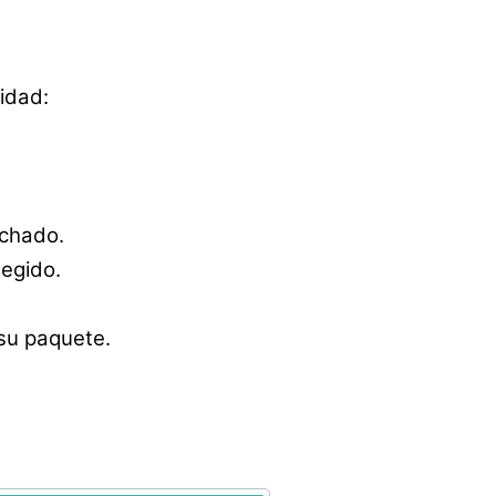
idad:
achado.
egido.
 su paquete.