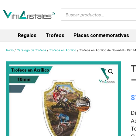
Regalos
Trofeos
Placas conmemorativas
Inicio
/
Catálogo de Trofeos
/
Trofeos en Acrilico
/ Trofeos en Acrilico de Downhill – Ref.
T
–
$
D
A
To