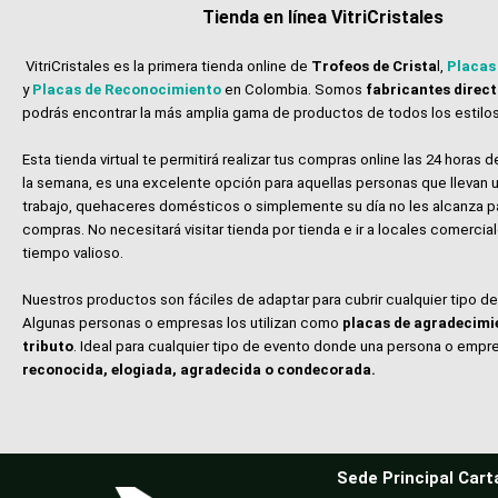
Tienda en línea VitriCristales
VitriCristales es la primera tienda online de
Trofeos de Crista
l,
Placas
y
Placas de Reconocimiento
en Colombia. Somos
fabricantes direc
podrás encontrar la más amplia gama de productos de todos los estilos
Esta tienda virtual te permitirá realizar tus compras online las 24 horas de
la semana, es una excelente opción para aquellas personas que llevan u
trabajo, quehaceres domésticos o simplemente su día no les alcanza p
compras. No necesitará visitar tienda por tienda e ir a locales comerci
tiempo valioso.
Nuestros productos son fáciles de adaptar para cubrir cualquier tipo d
Algunas personas o empresas los utilizan como
placas de agradecimi
tributo
. Ideal para cualquier tipo de evento donde una persona o empr
reconocida, elogiada, agradecida o condecorada.
Sede Principal Cart