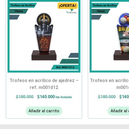
¡OFERTA!
trofeos en acrilico de ajedrez –
trofeos en acrilico de billar – ref.
ref. m001d12
m001
$
180.000
$
140.000
$
180.000
$
140
Iva Incluido
Añadir al carrito
Añadir al 