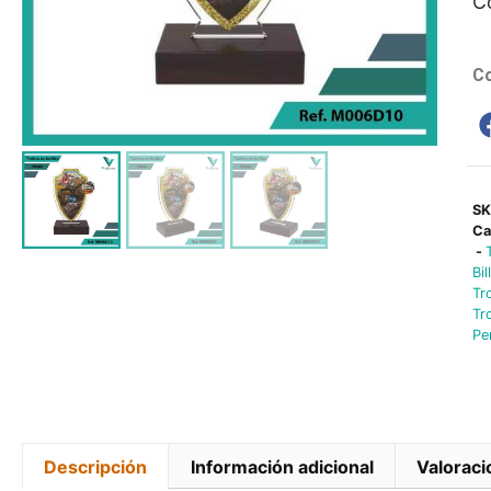
C
Co
S
Ca
-
Bil
Tr
Tr
Pe
Descripción
Información adicional
Valoraci