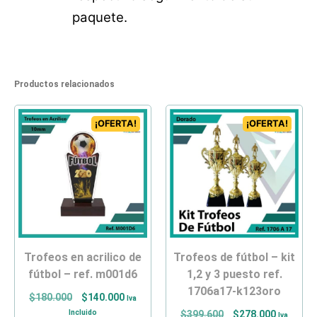
paquete.
Productos relacionados
¡OFERTA!
¡OFERTA!
trofeos en acrilico de
trofeos de fútbol – kit
fútbol – ref. m001d6
1,2 y 3 puesto ref.
1706a17-k123oro
$
180.000
$
140.000
Iva
Incluido
$
399.600
$
278.000
Iva