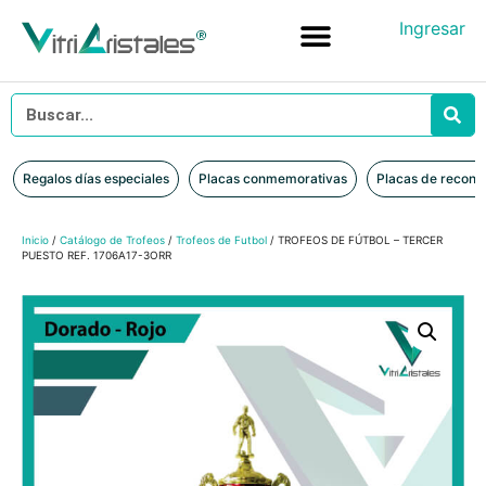
Ingresar
Placas conmemorativas
Placas de reconocimiento en vidrio
Placas de Reconocimiento en Madera
Iniciar sesión
Regalos días especiales
Placas conmemorativas
Placas de recono
Inicio
/
Catálogo de Trofeos
/
Trofeos de Futbol
/ TROFEOS DE FÚTBOL – TERCER
PUESTO REF. 1706A17-3ORR