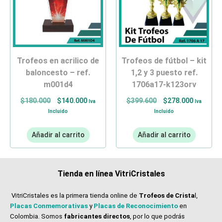
trofeos en acrilico de
trofeos de fútbol – kit
baloncesto – ref.
1,2 y 3 puesto ref.
m001d4
1706a17-k123orv
$
180.000
$
140.000
$
399.600
$
278.000
Iva
Iva
Incluido
Incluido
Añadir al carrito
Añadir al carrito
Tienda en línea VitriCristales
VitriCristales es la primera tienda online de
Trofeos de Crista
l,
Placas Conmemorativas
y
Placas de Reconocimiento
en
Colombia. Somos
fabricantes directos
, por lo que podrás