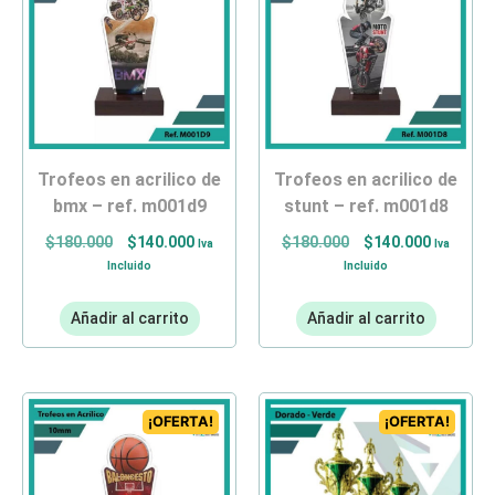
trofeos en acrilico de
trofeos en acrilico de
bmx – ref. m001d9
stunt – ref. m001d8
$
180.000
$
140.000
$
180.000
$
140.000
Iva
Iva
Incluido
Incluido
Añadir al carrito
Añadir al carrito
¡OFERTA!
¡OFERTA!