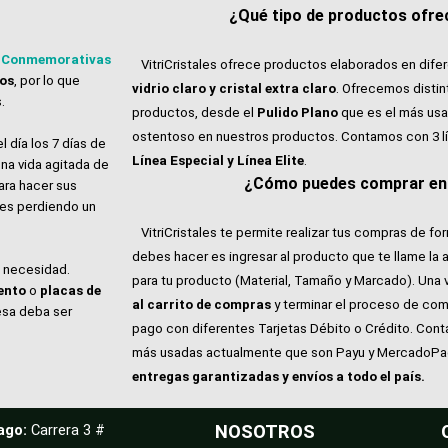
¿Qué tipo de productos ofrec
 Conmemorativas
VitriCristales ofrece productos elaborados en dife
tos
, por lo que
vidrio claro y cristal extra claro
. Ofrecemos distin
.
productos, desde el
Pulido Plano
que es el más usa
ostentoso en nuestros productos. Contamos con 3 l
l día los 7 días de
Línea Especial y Línea Elite
.
na vida agitada de
¿Cómo puedes comprar en V
ara hacer sus
ales perdiendo un
VitriCristales te permite realizar tus compras de for
debes hacer es ingresar al producto que te llame la 
e necesidad.
para tu producto (Material, Tamaño y Marcado). Una 
ento
o
placas de
al carrito de compras
y terminar el proceso de com
esa deba ser
pago con diferentes Tarjetas Débito o Crédito. Con
más usadas actualmente que son Payu y MercadoP
entregas garantizadas y envíos a todo el país.
ago:
Carrera 3 #
NOSOTROS