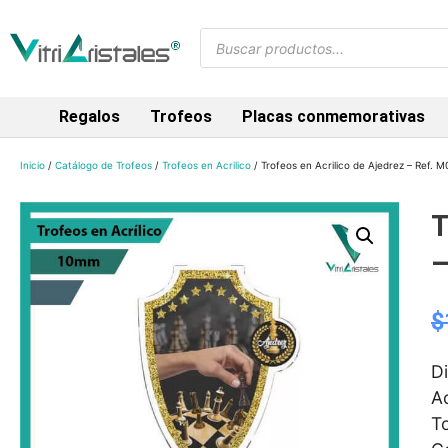
Regalos
Trofeos
Placas conmemorativas
Inicio
/
Catálogo de Trofeos
/
Trofeos en Acrilico
/ Trofeos en Acrilico de Ajedrez – Ref. 
T
–
$
D
A
To