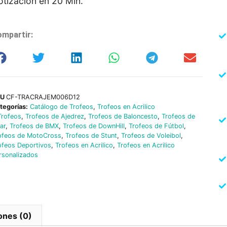
otización en 20 Min.
mpartir:
KU
CF-TRACRAJEM006D12
tegorías:
Catálogo de Trofeos
,
Trofeos en Acrilico
Trofeos
,
Trofeos de Ajedrez
,
Trofeos de Baloncesto
,
Trofeos de
lar
,
Trofeos de BMX
,
Trofeos de DownHill
,
Trofeos de Fútbol
,
ofeos de MotoCross
,
Trofeos de Stunt
,
Trofeos de Voleibol
,
ofeos Deportivos
,
Trofeos en Acrilico
,
Trofeos en Acrilico
rsonalizados
ones (0)