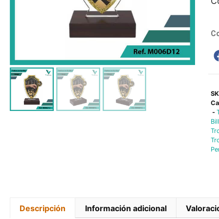
C
Co
S
Ca
-
Bil
Tr
Tr
Pe
Descripción
Información adicional
Valoraci