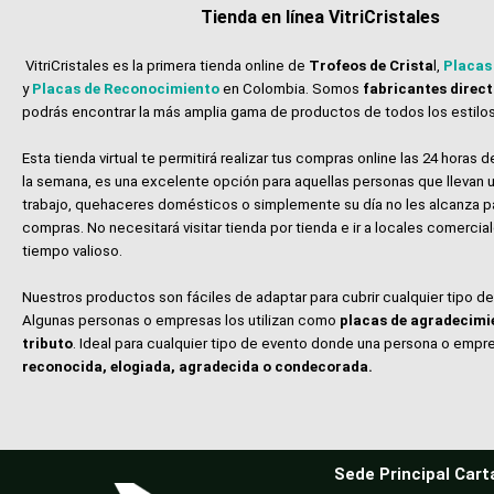
Tienda en línea VitriCristales
VitriCristales es la primera tienda online de
Trofeos de Crista
l,
Placas
y
Placas de Reconocimiento
en Colombia. Somos
fabricantes direc
podrás encontrar la más amplia gama de productos de todos los estilos
Esta tienda virtual te permitirá realizar tus compras online las 24 horas de
la semana, es una excelente opción para aquellas personas que llevan u
trabajo, quehaceres domésticos o simplemente su día no les alcanza p
compras. No necesitará visitar tienda por tienda e ir a locales comerci
tiempo valioso.
Nuestros productos son fáciles de adaptar para cubrir cualquier tipo d
Algunas personas o empresas los utilizan como
placas de agradecimi
tributo
. Ideal para cualquier tipo de evento donde una persona o empr
reconocida, elogiada, agradecida o condecorada.
Sede Principal Cart