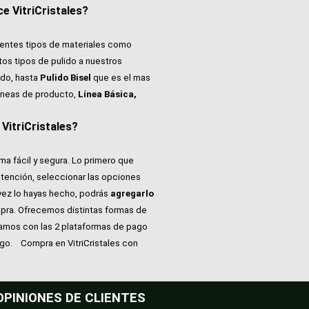
e VitriCristales?
rentes tipos de materiales como
tos tipos de pulido a nuestros
do, hasta
Pulido Bisel
que es el mas
íneas de producto,
Línea Básica,
itriCristales?
ma fácil y segura. Lo primero que
atención, seleccionar las opciones
vez lo hayas hecho, podrás
agregarlo
pra. Ofrecemos distintas formas de
tamos con las 2 plataformas de pago
ago.
Compra en VitriCristales con
OPINIONES DE CLIENTES