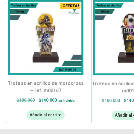
¡OFERTA!
trofeos en acrilico de motocross
trofeos en acrilico de fútbol – ref.
– ref. m001d7
m001
$
180.000
$
140.000
$
180.000
$
140
Iva Incluido
Añadir al carrito
Añadir al 