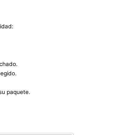
idad:
achado.
egido.
 su paquete.