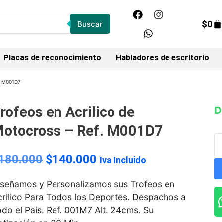
$
0
Buscar
Placas de reconocimiento
Habladores de escritorio
f. M001D7
rofeos en Acrilico de
D
otocross – Ref. M001D7
180.000
$
140.000
Iva Incluido
iseñamos y Personalizamos sus Trofeos en
crilico Para Todos los Deportes. Despachos a
do el Pais. Ref. 001M7 Alt. 24cms. Su