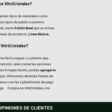
e VitriCristales?
rentes tipos de materiales como
tos tipos de pulido a nuestros
do, hasta
Pulido Bisel
que es el mas
íneas de producto,
Línea Básica,
itriCristales?
ma fácil y segura. Lo primero que
atención, seleccionar las opciones
vez lo hayas hecho, podrás
agregarlo
pra. Ofrecemos distintas formas de
tamos con las 2 plataformas de pago
ago.
Compra en VitriCristales con
OPINIONES DE CLIENTES