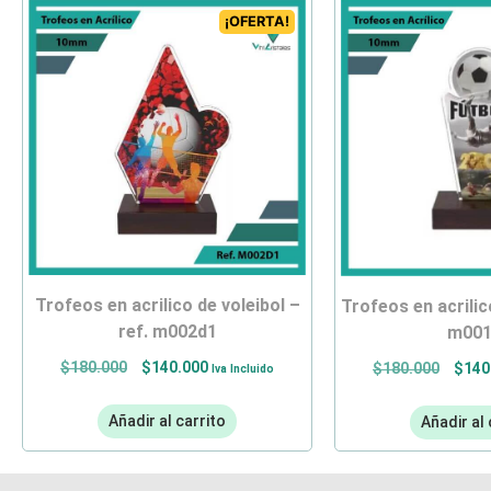
¡OFERTA!
trofeos en acrilico de voleibol –
trofeos en acrilico de fútbol- ref.
ref. m002d1
m001
$
180.000
$
140.000
$
180.000
$
140
Iva Incluido
Añadir al carrito
Añadir al 