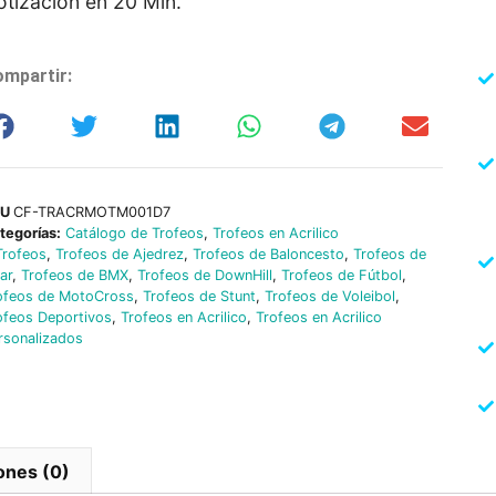
otización en 20 Min.
mpartir:
KU
CF-TRACRMOTM001D7
tegorías:
Catálogo de Trofeos
,
Trofeos en Acrilico
Trofeos
,
Trofeos de Ajedrez
,
Trofeos de Baloncesto
,
Trofeos de
lar
,
Trofeos de BMX
,
Trofeos de DownHill
,
Trofeos de Fútbol
,
ofeos de MotoCross
,
Trofeos de Stunt
,
Trofeos de Voleibol
,
ofeos Deportivos
,
Trofeos en Acrilico
,
Trofeos en Acrilico
rsonalizados
ones (0)