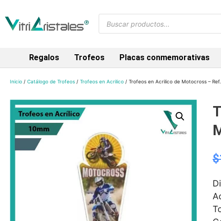
Regalos
Trofeos
Placas conmemorativas
Inicio
/
Catálogo de Trofeos
/
Trofeos en Acrilico
/ Trofeos en Acrilico de Motocross – Re
T
M
$
D
A
To