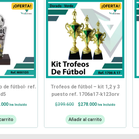
¡OFERTA!
¡OFERTA!
trofeos de fútbol – kit 1,2 y 3
puesto ref. 1706a17-k123orv
d5
$
399.600
$
278.000
.000
Iva Incluido
Iva Incluido
Añadir al carrito
carrito