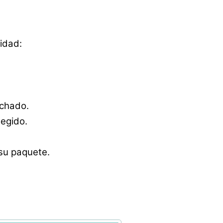
idad:
achado.
egido.
 su paquete.