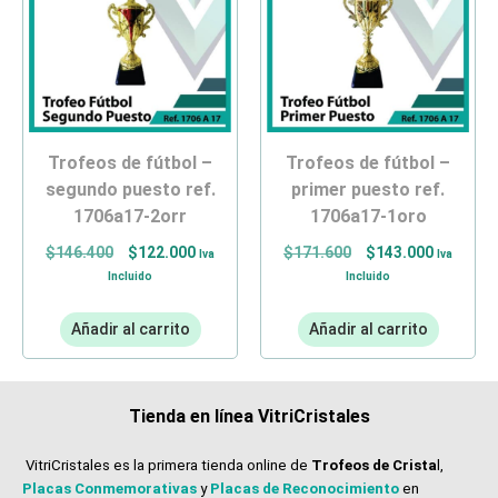
trofeos de fútbol –
trofeos de fútbol –
segundo puesto ref.
primer puesto ref.
1706a17-2orr
1706a17-1oro
$
146.400
$
122.000
$
171.600
$
143.000
Iva
Iva
Incluido
Incluido
Añadir al carrito
Añadir al carrito
Tienda en línea VitriCristales
VitriCristales es la primera tienda online de
Trofeos de Crista
l,
Placas Conmemorativas
y
Placas de Reconocimiento
en