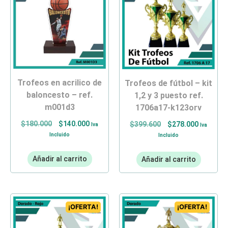
trofeos en acrilico de
trofeos de fútbol – kit
baloncesto – ref.
1,2 y 3 puesto ref.
m001d3
1706a17-k123orv
$
180.000
$
140.000
$
399.600
$
278.000
Iva
Iva
Incluido
Incluido
Añadir al carrito
Añadir al carrito
¡OFERTA!
¡OFERTA!