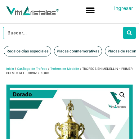
Ingresar
Placas conmemorativas
Placas de reconocimiento en vidrio
Placas de Reconocimiento en Madera
Iniciar sesión
Regalos días especiales
Placas conmemorativas
Placas de recono
Inicio
/
Catálogo de Trofeos
/
Trofeos en Medellin
/ TROFEOS EN MEDELLIN – PRIMER
PUESTO REF. 0109A17-1ORO