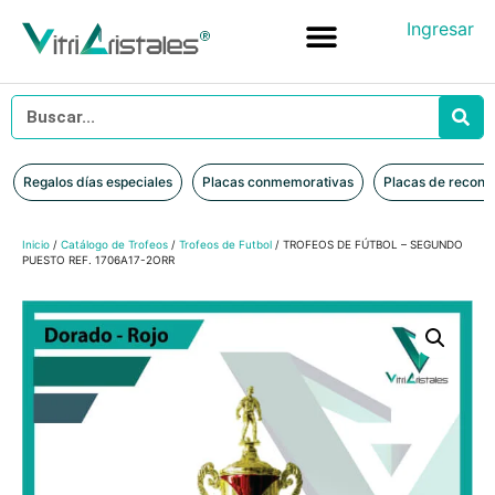
Ingresar
Placas conmemorativas
Placas de reconocimiento en vidrio
Placas de Reconocimiento en Madera
Iniciar sesión
Regalos días especiales
Placas conmemorativas
Placas de recono
Inicio
/
Catálogo de Trofeos
/
Trofeos de Futbol
/ TROFEOS DE FÚTBOL – SEGUNDO
PUESTO REF. 1706A17-2ORR