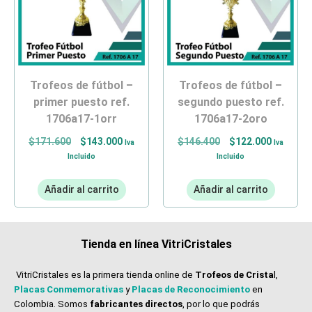
trofeos de fútbol –
trofeos de fútbol –
primer puesto ref.
segundo puesto ref.
1706a17-1orr
1706a17-2oro
$
171.600
$
143.000
$
146.400
$
122.000
Iva
Iva
Incluido
Incluido
Añadir al carrito
Añadir al carrito
Tienda en línea VitriCristales
VitriCristales es la primera tienda online de
Trofeos de Crista
l,
Placas Conmemorativas
y
Placas de Reconocimiento
en
Colombia. Somos
fabricantes directos
, por lo que podrás