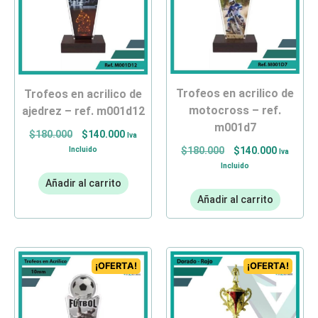
trofeos en acrilico de
trofeos en acrilico de
motocross – ref.
ajedrez – ref. m001d12
m001d7
$
180.000
$
140.000
Iva
Incluido
$
180.000
$
140.000
Iva
Incluido
Añadir al carrito
Añadir al carrito
¡OFERTA!
¡OFERTA!