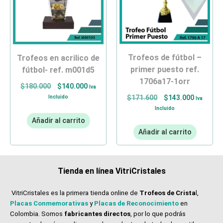
trofeos de fútbol –
trofeos en acrilico de
primer puesto ref.
fútbol- ref. m001d5
1706a17-1orr
$
180.000
$
140.000
Iva
Incluido
$
171.600
$
143.000
Iva
Incluido
Añadir al carrito
Añadir al carrito
Tienda en línea VitriCristales
VitriCristales es la primera tienda online de
Trofeos de Crista
l,
Placas Conmemorativas
y
Placas de Reconocimiento
en
Colombia. Somos
fabricantes directos
, por lo que podrás