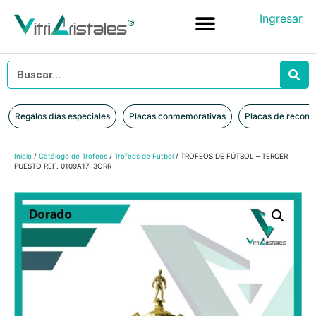
Ingresar
Placas conmemorativas
Placas de reconocimiento en vidrio
Placas de Reconocimiento en Madera
Iniciar sesión
Regalos días especiales
Placas conmemorativas
Placas de recono
Inicio
/
Catálogo de Trofeos
/
Trofeos de Futbol
/ TROFEOS DE FÚTBOL – TERCER
PUESTO REF. 0109A17-3ORR