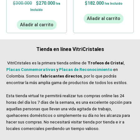
$
300.000
$
270.000
$
182.000
Iva
Iva Incluido
Incluido
Añadir al carrito
Añadir al carrito
Tienda en línea VitriCristales
VitriCristales es la primera tienda online de
Trofeos de Crista
l,
Placas Conmemorativas
y
Placas de Reconocimiento
en
Colombia. Somos
fabricantes directos
, por lo que podrás
encontrar la más amplia gama de productos de todos los estilos.
Esta tienda virtual te permitirá realizar tus compras online las 24
horas del día los 7 días de la semana, es una excelente opción para
aquellas personas que llevan una vida agitada de trabajo,
quehaceres domésticos o simplemente su día no les alcanza para
hacer sus compras. No necesitará visitar tienda por tienda e ir a
locales comerciales perdiendo un tiempo valioso.