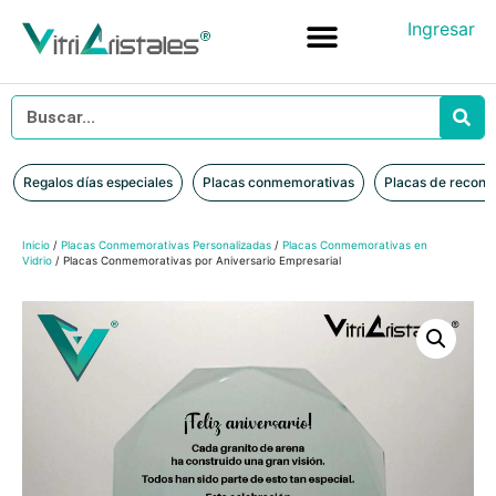
Ingresar
Placas conmemorativas
Placas de reconocimiento en vidrio
Placas de Reconocimiento en Madera
Iniciar sesión
Regalos días especiales
Placas conmemorativas
Placas de recono
Inicio
/
Placas Conmemorativas Personalizadas
/
Placas Conmemorativas en
Vidrio
/ Placas Conmemorativas por Aniversario Empresarial