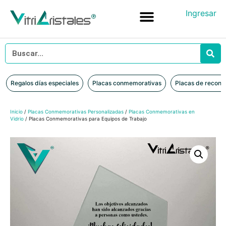
Ingresar
Placas conmemorativas
Placas de reconocimiento en vidrio
Placas de Reconocimiento en Madera
Iniciar sesión
Regalos días especiales
Placas conmemorativas
Placas de recono
Inicio
/
Placas Conmemorativas Personalizadas
/
Placas Conmemorativas en
Vidrio
/ Placas Conmemorativas para Equipos de Trabajo