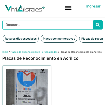
Ingresar
Placas conmemorativas
Placas de reconocimiento en vidrio
Placas de Reconocimiento en Madera
Iniciar sesión
Regalos días especiales
Placas conmemorativas
Placas de recono
Inicio
/
Placas de Reconocimiento Personalizadas
/ Placas de Reconocimiento en Acrílico
Placas de Reconocimiento en Acrílico