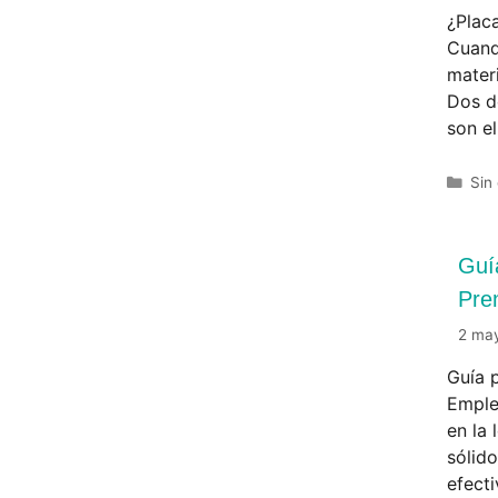
¿Placa
Cuando
mater
Dos d
son el
Sin
Guí
Pre
2 ma
Guía 
Emple
en la
sólid
efect