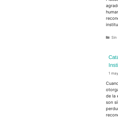
agrad
human
recon
instit
Sin
Cat
Inst
1 ma
Cuand
otorga
de la
son sí
perdu
recon