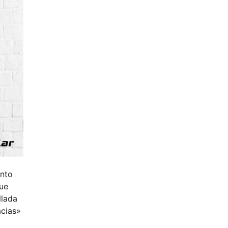
ento
ue
llada
acias»