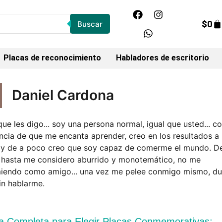
$
0
Buscar
Placas de reconocimiento
Habladores de escritorio
Daniel Cardona
ue les digo... soy una persona normal, igual que usted... co
encia de que me encanta aprender, creo en los resultados a 
 y de a poco creo que soy capaz de comerme el mundo. D
, hasta me considero aburrido y monotemático, no me
iendo como amigo... una vez me pelee conmigo mismo, du
in hablarme.
a Completa para Elegir Placas Conmemorativas: