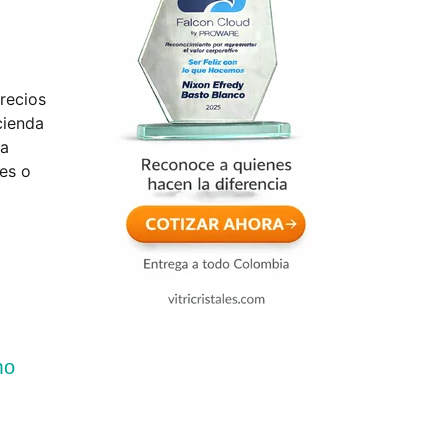
recios
cienda
ra
nes o
mo