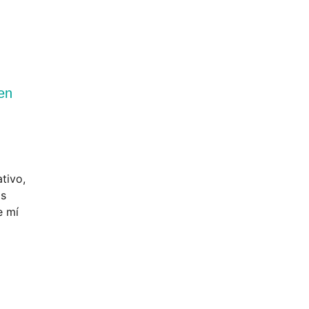
en
tivo,
ás
e mí