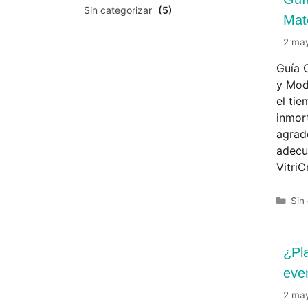
Sin categorizar
(5)
Mat
2 ma
Guía 
y Mod
el ti
inmort
agrad
adecu
Vitri
Sin
¿Pla
eve
2 ma