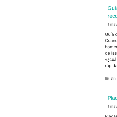
Guí
rec
1 ma
Guía 
Cuand
homen
de las
«¿cuá
rápid
Sin
Pla
1 ma
Placa