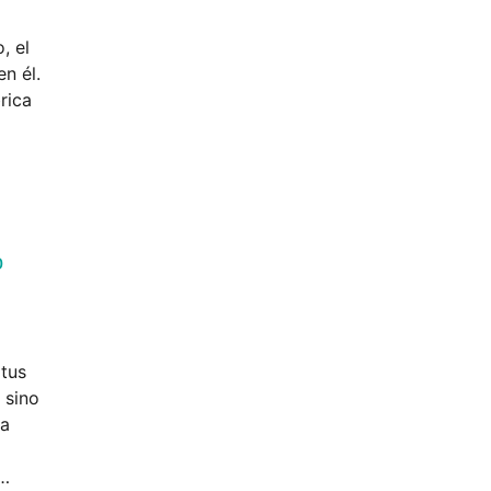
, el
n él.
rica
o
tus
 sino
ma
 …