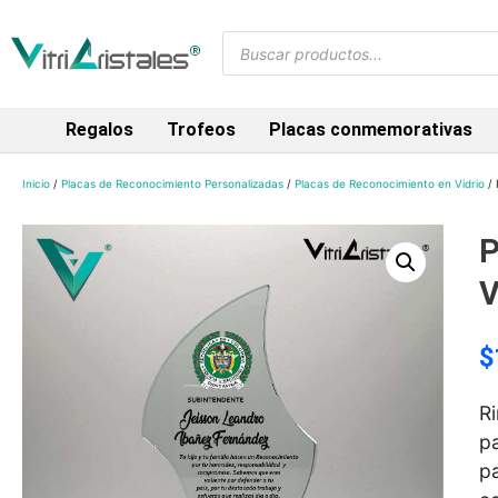
Regalos
Trofeos
Placas conmemorativas
Inicio
/
Placas de Reconocimiento Personalizadas
/
Placas de Reconocimiento en Vidrio
/ 
P
V
$
Ri
p
pa