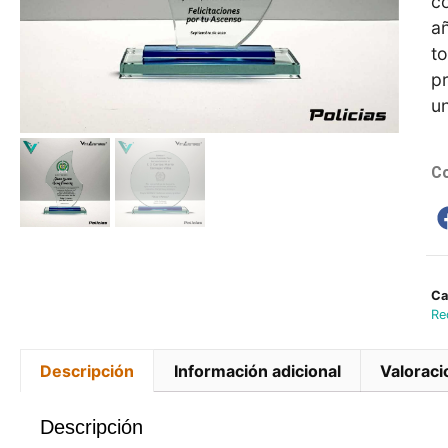
c
añ
to
pr
un
Co
Ca
Re
Descripción
Información adicional
Valoraci
Descripción