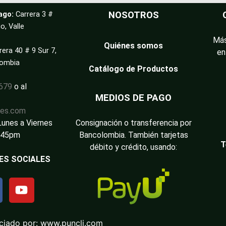
ago:
Carrera 3 #
NOSOTROS
o, Valle
Más
Quiénes somos
rera 40 # 9 Sur 7,
en
lombia
Catálogo de Productos
3679
o al
MEDIOS DE PAGO
les.com
Lunes a Viernes
Consignación o transferencia por
:45pm
Bancolombia. También tarjetas
T
débito y crédito, usando:
ES SOCIALES
ciado por:
www.puncli.com