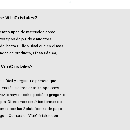
e VitriCristales?
rentes tipos de materiales como
tos tipos de pulido a nuestros
do, hasta
Pulido Bisel
que es el mas
íneas de producto,
Línea Básica,
itriCristales?
ma fácil y segura. Lo primero que
atención, seleccionar las opciones
vez lo hayas hecho, podrás
agregarlo
pra. Ofrecemos distintas formas de
tamos con las 2 plataformas de pago
ago.
Compra en VitriCristales con