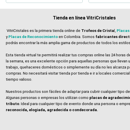
Tienda en línea VitriCristales
VitriCristales es la primera tienda online de
Trofeos de Crista
l,
Placas
y
Placas de Reconocimiento
en Colombia. Somos
fabricantes direc
podrás encontrar la más amplia gama de productos de todos los estilos
Esta tienda virtual te permitirá realizar tus compras online las 24 horas de
la semana, es una excelente opción para aquellas personas que llevan u
trabajo, quehaceres domésticos o simplemente su día no les alcanza p
compras. No necesitará visitar tienda por tienda e ir a locales comerci
tiempo valioso.
Nuestros productos son fáciles de adaptar para cubrir cualquier tipo d
Algunas personas o empresas los utilizan como
placas de agradecimi
tributo
. Ideal para cualquier tipo de evento donde una persona o empr
reconocida, elogiada, agradecida o condecorada.