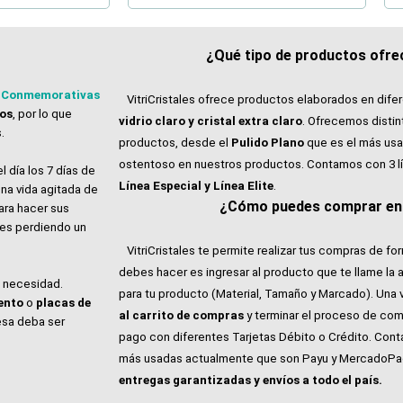
¿Qué tipo de productos ofrec
 Conmemorativas
VitriCristales ofrece productos elaborados en dife
tos
, por lo que
vidrio claro y cristal extra claro
. Ofrecemos distin
.
productos, desde el
Pulido Plano
que es el más usa
ostentoso en nuestros productos. Contamos con 3 l
l día los 7 días de
Línea Especial y Línea Elite
.
na vida agitada de
¿Cómo puedes comprar en V
ara hacer sus
ales perdiendo un
VitriCristales te permite realizar tus compras de for
debes hacer es ingresar al producto que te llame la 
e necesidad.
para tu producto (Material, Tamaño y Marcado). Una 
ento
o
placas de
al carrito de compras
y terminar el proceso de com
esa deba ser
pago con diferentes Tarjetas Débito o Crédito. Con
más usadas actualmente que son Payu y MercadoP
entregas garantizadas y envíos a todo el país.