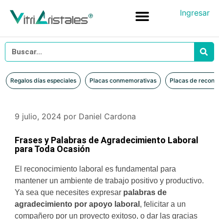
Ingresar
Placas conmemorativas
Placas de reconocimiento en vidrio
Placas de Reconocimiento en Madera
Iniciar sesión
Regalos días especiales
Placas conmemorativas
Placas de recono
9 julio, 2024
por
Daniel Cardona
Frases y Palabras de Agradecimiento Laboral
para Toda Ocasión
El reconocimiento laboral es fundamental para
mantener un ambiente de trabajo positivo y productivo.
Ya sea que necesites expresar
palabras de
agradecimiento por apoyo laboral
, felicitar a un
compañero por un proyecto exitoso, o dar las gracias