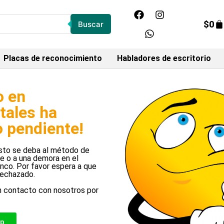
$
0
Buscar
Placas de reconocimiento
Habladores de escritorio
o en
stales ha
 pendiente!
esto se deba al método de
e o a una demora en el
nco. Por favor espera a que
rechazado.
n contacto con nosotros por
pp