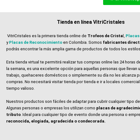
Tienda en línea VitriCristales
VitriCristales es la primera tienda online de
Trofeos de Crista
l,
Placas
y
Placas de Reconocimiento
en Colombia. Somos
fabricantes direc
podrás encontrar la más amplia gama de productos de todos los estilos
Esta tienda virtual te permitirá realizar tus compras online las 24 horas de
la semana, es una excelente opción para aquellas personas que llevan u
trabajo, quehaceres domésticos o simplemente su día no les alcanza p
compras. No necesitará visitar tienda por tienda e ir a locales comerci
tiempo valioso.
Nuestros productos son fáciles de adaptar para cubrir cualquier tipo d
Algunas personas o empresas los utilizan como
placas de agradecimi
tributo
. Ideal para cualquier tipo de evento donde una persona o empr
reconocida, elogiada, agradecida o condecorada.