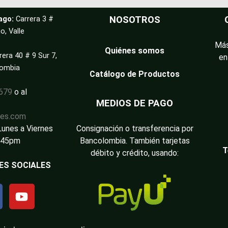
ago:
Carrera 3 #
NOSOTROS
o, Valle
Más
Quiénes somos
rera 40 # 9 Sur 7,
en
lombia
Catálogo de Productos
3679
o al
MEDIOS DE PAGO
les.com
Lunes a Viernes
Consignación o transferencia por
:45pm
Bancolombia. También tarjetas
T
débito y crédito, usando:
ES SOCIALES