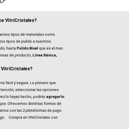
e VitriCristales?
rentes tipos de materiales como
tos tipos de pulido a nuestros
do, hasta
Pulido Bisel
que es el mas
íneas de producto,
Línea Básica,
itriCristales?
ma fácil y segura. Lo primero que
atención, seleccionar las opciones
vez lo hayas hecho, podrás
agregarlo
pra. Ofrecemos distintas formas de
tamos con las 2 plataformas de pago
ago.
Compra en VitriCristales con