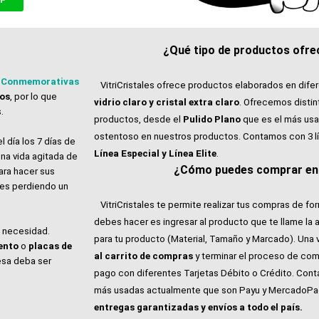
¿Qué tipo de productos ofrec
 Conmemorativas
VitriCristales ofrece productos elaborados en dife
tos
, por lo que
vidrio claro y cristal extra claro
. Ofrecemos distin
.
productos, desde el
Pulido Plano
que es el más usa
ostentoso en nuestros productos. Contamos con 3 l
l día los 7 días de
Línea Especial y Línea Elite
.
na vida agitada de
¿Cómo puedes comprar en V
ara hacer sus
ales perdiendo un
VitriCristales te permite realizar tus compras de for
debes hacer es ingresar al producto que te llame la 
e necesidad.
para tu producto (Material, Tamaño y Marcado). Una 
ento
o
placas de
al carrito de compras
y terminar el proceso de com
esa deba ser
pago con diferentes Tarjetas Débito o Crédito. Con
más usadas actualmente que son Payu y MercadoP
entregas garantizadas y envíos a todo el país.