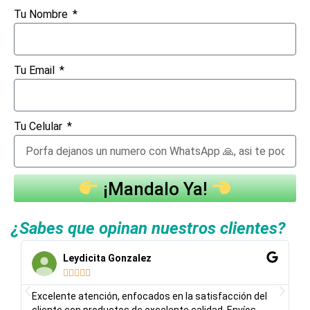
Tu Nombre
Tu Email
Tu Celular
¡Mandalo Ya!
¿Sabes que opinan nuestros clientes?
Leydicita Gonzalez





Excelente atención, enfocados en la satisfacción del