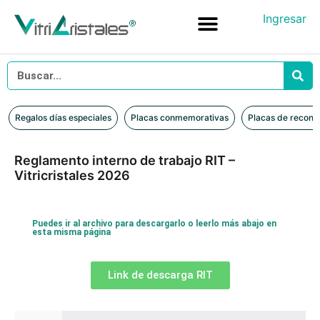
Ingresar
Placas conmemorativas
Placas de reconocimiento en vidrio
Placas de Reconocimiento en Madera
Iniciar sesión
Regalos días especiales
Placas conmemorativas
Placas de recono
Reglamento interno de trabajo RIT –
Vitricristales 2026
Puedes ir al archivo para descargarlo o leerlo más abajo en
esta misma página
Link de descarga RIT