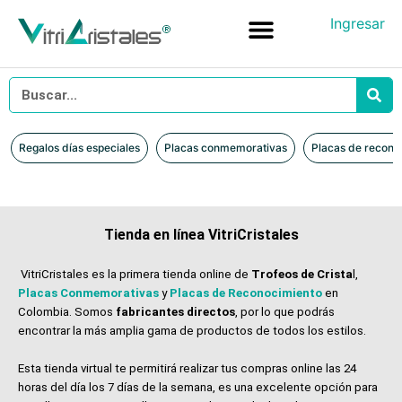
Ingresar
Placas conmemorativas
Placas de reconocimiento en vidrio
Placas de Reconocimiento en Madera
Iniciar sesión
Regalos días especiales
Placas conmemorativas
Placas de recono
Tienda en línea VitriCristales
VitriCristales es la primera tienda online de
Trofeos de Crista
l,
Placas Conmemorativas
y
Placas de Reconocimiento
en
Colombia. Somos
fabricantes directos
, por lo que podrás
encontrar la más amplia gama de productos de todos los estilos.
Esta tienda virtual te permitirá realizar tus compras online las 24
horas del día los 7 días de la semana, es una excelente opción para