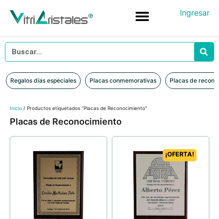
Ingresar
Placas conmemorativas
Placas de reconocimiento en vidrio
Placas de Reconocimiento en Madera
Iniciar sesión
Regalos días especiales
Placas conmemorativas
Placas de recono
Inicio
/ Productos etiquetados “Placas de Reconocimiento”
Placas de Reconocimiento
¡OFERTA!